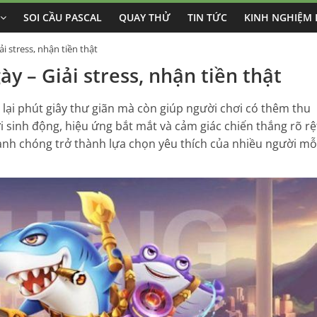
SOI CẦU PASCAL
QUAY THỬ
TIN TỨC
KINH NGHIỆM 
i stress, nhận tiền thật
y – Giải stress, nhận tiền thật
ại phút giây thư giãn mà còn giúp người chơi có thêm thu
ơi sinh động, hiệu ứng bắt mắt và cảm giác chiến thắng rõ rệ
anh chóng trở thành lựa chọn yêu thích của nhiều người mỗ