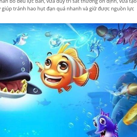
ân bố đều lực bắn, vừa duy trì sát thương ổn định, vừa tạo
 lý giúp tránh hao hụt đạn quá nhanh và giữ được nguồn lực