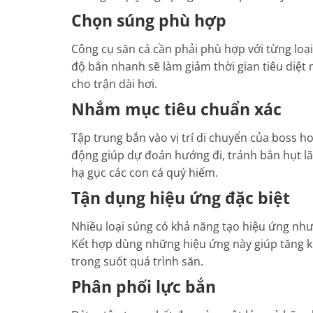
Chọn súng phù hợp
Công cụ săn cá cần phải phù hợp với từng loạ
độ bắn nhanh sẽ làm giảm thời gian tiêu diệt 
cho trận dài hơi.
Nhắm mục tiêu chuẩn xác
Tập trung bắn vào vị trí di chuyển của boss 
động giúp dự đoán hướng đi, tránh bắn hụt lã
hạ gục các con cá quý hiếm.
Tận dụng hiệu ứng đặc biệt
Nhiều loại súng có khả năng tạo hiệu ứng như
Kết hợp dùng những hiệu ứng này giúp tăng k
trong suốt quá trình săn.
Phân phối lực bắn