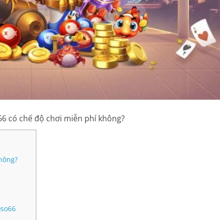
6 có chế độ chơi miễn phí không?
hông?
oso66