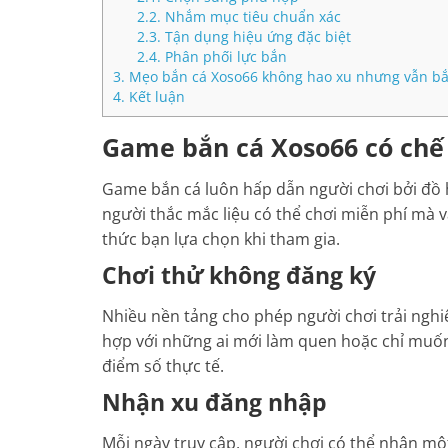
2.2.
Nhắm mục tiêu chuẩn xác
2.3.
Tận dụng hiệu ứng đặc biệt
2.4.
Phân phối lực bắn
3.
Mẹo bắn cá Xoso66 không hao xu nhưng vẫn bắ
4.
Kết luận
Game bắn cá Xoso66 có chế
Game bắn cá luôn hấp dẫn người chơi bởi đồ h
người thắc mắc liệu có thể chơi miễn phí mà vẫ
thức bạn lựa chọn khi tham gia.
Chơi thử không đăng ký
Nhiều nền tảng cho phép người chơi trải ngh
hợp với những ai mới làm quen hoặc chỉ muố
điểm số thực tế.
Nhận xu đăng nhập
Mỗi ngày truy cập, người chơi có thể nhận mộ