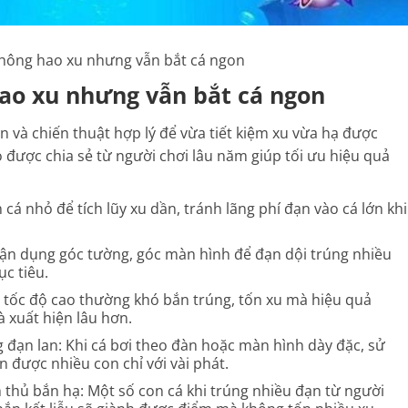
hông hao xu nhưng vẫn bắt cá ngon
ao xu nhưng vẫn bắt cá ngon
oán và chiến thuật hợp lý để vừa tiết kiệm xu vừa hạ được
o được chia sẻ từ người chơi lâu năm giúp tối ưu hiệu quả
 cá nhỏ để tích lũy xu dần, tránh lãng phí đạn vào cá lớn khi
 Tận dụng góc tường, góc màn hình để đạn dội trúng nhiều
ục tiêu.
 tốc độ cao thường khó bắn trúng, tốn xu mà hiệu quả
 xuất hiện lâu hơn.
 đạn lan: Khi cá bơi theo đàn hoặc màn hình dày đặc, sử
n được nhiều con chỉ với vài phát.
 thủ bắn hạ: Một số con cá khi trúng nhiều đạn từ người