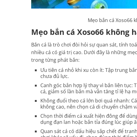
Mẹo bắn cá Xoso66 k
Mẹo bắn cá Xoso66 không h
Bắn cá là trò chơi đòi hỏi sự quan sát, tính t
nhiều cá có giá trị cao. Dưới đây là những mẹ
trong từng phát bắn:
Ưu tiên cá nhỏ khi xu còn ít: Tập trung bắn
chưa đủ lực.
Canh góc bắn hợp lý thay vì bắn liên tục:
cá, giảm số lần bắn mà vẫn tăng tỉ lệ hạ m
Không đuổi theo cá lớn bơi quá nhanh: Cá
không cao, nên chọn cá di chuyển chậm và
Chọn thời điểm cá xuất hiện đông để dùng
dụng đạn lan hoặc bắn tỉa đúng lúc giúp ă
Quan sát cá có dấu hiệu sắp chết để tranh