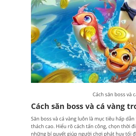
Cách săn boss và 
Cách săn boss và cá vàng t
Săn boss và cá vàng luôn là mục tiêu hấp dẫn
thách cao. Hiểu rõ cách tấn công, chọn thời đ
những bí quyết giúp người chơi phát huy tối 