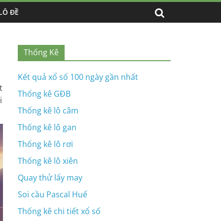
LÔ ĐỀ
Thống Kê
Kết quả xổ số 100 ngày gần nhất
t
Thống kê GĐB
i
Thống kê lô câm
Thống kê lô gan
Thống kê lô rơi
Thống kê lô xiên
Quay thử lấy may
Soi cầu Pascal Huế
Thống kê chi tiết xổ số