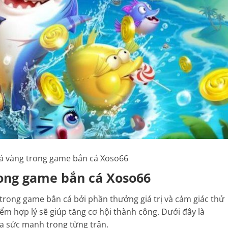
cá vàng trong game bắn cá Xoso66
rong game bắn cá Xoso66
 trong game bắn cá bởi phần thưởng giá trị và cảm giác thử
iểm hợp lý sẽ giúp tăng cơ hội thành công. Dưới đây là
đa sức mạnh trong từng trận.