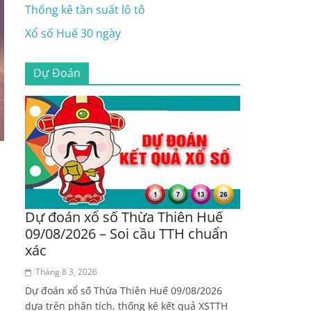
Thống kê tần suất lô tô
Xổ số Huế 30 ngày
Dự Đoán
Dự đoán xổ số Thừa Thiên Huế
09/08/2026 – Soi cầu TTH chuẩn
xác
Tháng 8 3, 2026
Dự đoán xổ số Thừa Thiên Huế 09/08/2026
dựa trên phân tích, thống kê kết quả XSTTH