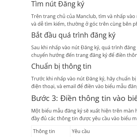
Tìm nút Đăng ký
Trên trang chủ của Manclub, tìm và nhấp vào n
và dễ tìm kiếm, thường ở góc trên cùng bên p
Bắt đầu quá trình đăng ký
Sau khi nhấp vào nút Đăng ký, quá trình đăng
chuyển hướng đến trang đăng ký để điền thông
Chuẩn bị thông tin
Trước khi nhấp vào nút Đăng ký, hãy chuẩn bị
điện thoại, và email để điền vào biểu mẫu đăn
Bước 3: Điền thông tin vào b
Một biểu mẫu đăng ký sẽ xuất hiện trên màn h
đầy đủ các thông tin được yêu cầu vào biểu m
Thông tin
Yêu cầu