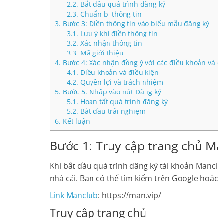
2.2.
Bắt đầu quá trình đăng ký
2.3.
Chuẩn bị thông tin
3.
Bước 3: Điền thông tin vào biểu mẫu đăng ký
3.1.
Lưu ý khi điền thông tin
3.2.
Xác nhận thông tin
3.3.
Mã giới thiệu
4.
Bước 4: Xác nhận đồng ý với các điều khoản và 
4.1.
Điều khoản và điều kiện
4.2.
Quyền lợi và trách nhiệm
5.
Bước 5: Nhấp vào nút Đăng ký
5.1.
Hoàn tất quá trình đăng ký
5.2.
Bắt đầu trải nghiệm
6.
Kết luận
Bước 1: Truy cập trang chủ M
Khi bắt đầu quá trình đăng ký tài khoản Mancl
nhà cái. Bạn có thể tìm kiếm trên Google hoặc 
Link Manclub
: https://man.vip/
Truy cập trang chủ