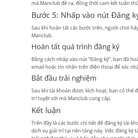
mà Manclub đề ra, đồng thời cam kết tuân thủ
Bước 5: Nhấp vào nút Đăng k
Sau khi hoàn tất các bước trên, người chơi h
Manclub.
Hoàn tất quá trình đăng ký
Bằng cách nhấp vào nút “Đăng ký”, bạn đã hoà
email hoặc tin nhắn trên điện thoại để xác nh
Bắt đầu trải nghiệm
Sau khi tài khoản được kích hoạt, bạn có thể đ
trí tuyệt vời mà Manclub cung cấp.
Kết luận
Trên đây là các bước chi tiết để đăng ký tài k
dịch vụ giải trí tại nền tảng này. Việc đăng k