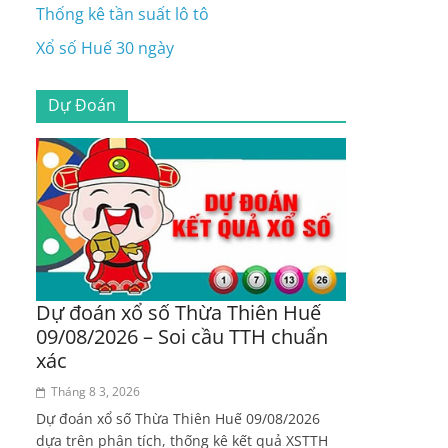
Thống kê tần suất lô tô
Xổ số Huế 30 ngày
Dự Đoán
Dự đoán xổ số Thừa Thiên Huế
09/08/2026 – Soi cầu TTH chuẩn
xác
Tháng 8 3, 2026
Dự đoán xổ số Thừa Thiên Huế 09/08/2026
dựa trên phân tích, thống kê kết quả XSTTH