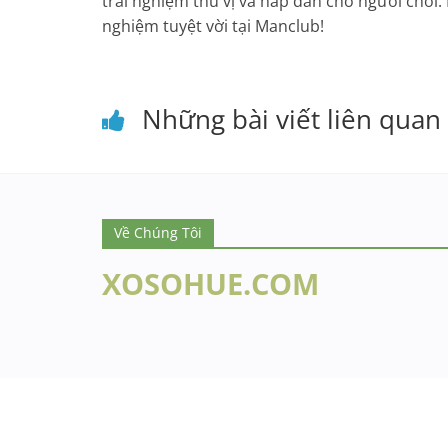
trải nghiệm thú vị và hấp dẫn cho người chơi.
nghiệm tuyệt vời tại Manclub!
Những bài viết liên quan
Về Chúng Tôi
XOSOHUE.COM
trang cá độ bóng đá
https://kong88.com
Top nhà cái
SHBET
Sunwin
,