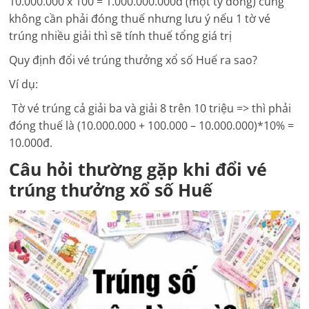
10.000.000 x 100 = 1.000.000.000đ (một tỷ đồng) cũng
không cần phải đóng thuế nhưng lưu ý nếu 1 tờ vé
trúng nhiều giải thì sẽ tính thuế tổng giá trị
Quy định đổi vé trúng thưởng xổ số Huế ra sao?
Ví dụ:
Tờ vé trúng cả giải ba và giải 8 trên 10 triệu => thì phải
đóng thuế là (10.000.000 + 100.000 – 10.000.000)*10% =
10.000đ.
Câu hỏi thường gặp khi đổi vé
trúng thưởng xổ số Huế