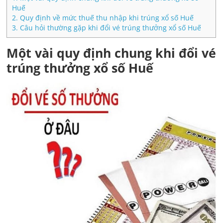
Huế
2.
Quy định về mức thuế thu nhập khi trúng xổ số Huế
3.
Câu hỏi thường gặp khi đổi vé trúng thưởng xổ số Huế
Một vài quy định chung khi đổi vé
trúng thưởng xổ số Huế