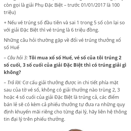
còn gọi là giải Phụ Đặc Biệt – trước 01/01/2017 là 100
triệu)
+ Nếu vé trúng số đầu tiên và sai 1 trong 5 số còn lại so
với giải Đặc Biệt thì vé trúng là 6 triệu đồng.
Những câu hỏi thường gặp về đổi vé trúng thưởng xổ
số Huế
– Câu hỏi 3:
Tôi mua xổ số Huế, vé số của tôi trúng 2
số cuối, 3 số cuối của giải Đặc Biệt thì có trúng giải gì
không?
– Trả lời:
Cơ cấu giải thưởng được in chi tiết phía mặt
sau của tờ vé số, không có giải thưởng nào trùng 2, 3
hoặc 4 số cuối của giải Đặc Biệt là trúng cả, các điểm
bán lẻ sẽ có kèm cả phiếu thưởng tự đưa ra những quy
định khuyến mãi riêng cho từng đại lý, hãy liên hệ thông
tin đại lý trên phiếu thưởng.