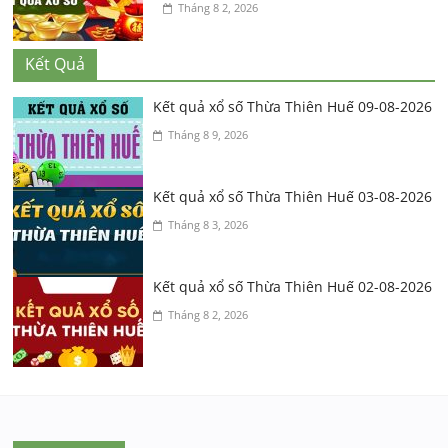
Tháng 8 2, 2026
Kết Quả
Kết quả xổ số Thừa Thiên Huế 09-08-2026
Tháng 8 9, 2026
Kết quả xổ số Thừa Thiên Huế 03-08-2026
Tháng 8 3, 2026
Kết quả xổ số Thừa Thiên Huế 02-08-2026
Tháng 8 2, 2026