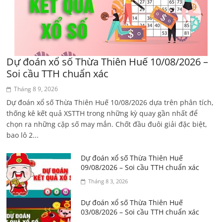
Dự đoán xổ số Thừa Thiên Huế 10/08/2026 –
Soi cầu TTH chuẩn xác
Tháng 8 9, 2026
Dự đoán xổ số Thừa Thiên Huế 10/08/2026 dựa trên phân tích,
thống kê kết quả XSTTH trong những kỳ quay gần nhất để
chọn ra những cặp số may mắn. Chốt đầu đuôi giải đặc biệt,
bao lô 2...
Dự đoán xổ số Thừa Thiên Huế
09/08/2026 – Soi cầu TTH chuẩn xác
Tháng 8 3, 2026
Dự đoán xổ số Thừa Thiên Huế
03/08/2026 – Soi cầu TTH chuẩn xác