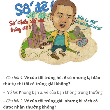
– Câu hỏi 4:
Vé của tôi trúng hết 6 số nhưng lại đảo
thứ tự thì tôi có trúng giải không?
– Trả lời:
Không bạn ạ, vé của bạn không trúng thưởng.
– Câu hỏi 5:
Vé của tôi trúng giải nhưng bị rách có
được nhận thưởng không?