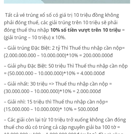
Tất cả vé trúng xổ số có giá trị 10 triệu đồng không
phải đóng thuế, các giải trúng trên 10 triệu sẽ phải
đóng thuế thu nhập
10% số tiền vượt trên 10 triệu
=
(giải trúng – 10 triệu) x 10%.
– Giải trúng Đặc Biệt: 2 tỷ Thì Thuế thu nhập cần nộp=
(2.000.000.000 – 10.000.000)*10% = 200.000.000đ
– Giải phụ Đặc Biệt: 50 triệu Thì Thuế thu nhập cần nộp
= (50.000.000 – 10.000.000)*10% = 4.000.000đ
– Giải nhất: 30 triệu => Thuế thu nhập cần nộp =
(30.000.000 – 10.000.000)*10% = 2.000.000đ
– Giải nhì: 15 triệu thì Thuế thu nhập cần nộp=
(15.000.000 – 10.000.000)* 10% = 500.000đ
– Các giải còn lại từ 10 triệu trở xuống không cần đóng
thuế cho dù có trúng cả cặp nguyên giải ba 100 tờ =