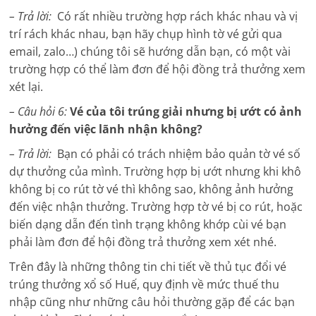
– Trả lời:
Có rất nhiều trường hợp rách khác nhau và vị
trí rách khác nhau, bạn hãy chụp hình tờ vé gửi qua
email, zalo…) chúng tôi sẽ hướng dẫn bạn, có một vài
trường hợp có thể làm đơn để hội đồng trả thưởng xem
xét lại.
– Câu hỏi 6:
Vé của tôi trúng giải nhưng bị ướt có ảnh
hưởng đến việc lãnh nhận không?
– Trả lời:
Bạn có phải có trách nhiệm bảo quản tờ vé số
dự thưởng của mình. Trường hợp bị ướt nhưng khi khô
không bị co rút tờ vé thì không sao, không ảnh hưởng
đến việc nhận thưởng. Trường hợp tờ vé bị co rút, hoặc
biến dạng dẫn đến tình trạng không khớp cùi vé bạn
phải làm đơn để hội đồng trả thưởng xem xét nhé.
Trên đây là những thông tin chi tiết về thủ tục đổi vé
trúng thưởng xổ số Huế, quy định về mức thuế thu
nhập cũng như những câu hỏi thường gặp để các bạn