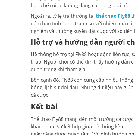
hạn chế rủi ro không đáng có trong quá trình 
Ngoài ra, tỷ lệ trả thưởng tại
thể thao Fly88
th
đảm bảo tính cạnh tranh so với nhiều nhà cái 
nghiệm và thường xuyên đặt cược với số tiền 
Hỗ trợ và hướng dẫn người ch
Hệ thống hỗ trợ tại Fly88 hoạt động liên tục, 
thao. Người chơi có thể tìm thấy hướng dẫn ch
quan trọng khi tham gia.
Bên cạnh đó, Fly88 còn cung cấp nhiều thông 
bóng, lịch sử đối đầu. Những dữ liệu này giúp
cá cược.
Kết bài
Thể thao Fly88 mang đến môi trường cá cược h
khác nhau. Sự kết hợp giữa hệ thống kèo phong
ngày càng được quan tâm. Với định hướng phá