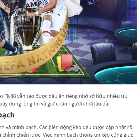
ao Fly88 vẫn tạo được dấu ấn riêng nhờ sở hữu nhiều ưu
ây dựng lòng tin và giữ chân người chơi lâu dài.
 bạch
định và minh bạch. Các biến động kèo đều được cập nhật rõ
u chỉnh chiến lược. Việc minh bạch thông tin kèo cũng giúp