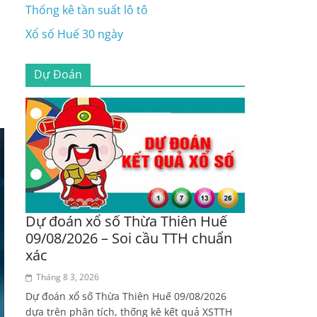
Thống kê tần suất lô tô
Xổ số Huế 30 ngày
Dự Đoán
Dự đoán xổ số Thừa Thiên Huế
09/08/2026 – Soi cầu TTH chuẩn
xác
Tháng 8 3, 2026
Dự đoán xổ số Thừa Thiên Huế 09/08/2026
dựa trên phân tích, thống kê kết quả XSTTH