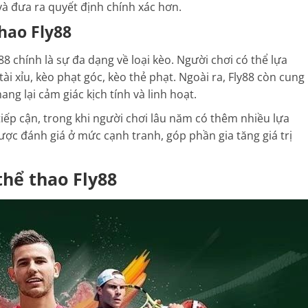
và đưa ra quyết định chính xác hơn.
thao Fly88
 chính là sự đa dạng về loại kèo. Người chơi có thể lựa
i xỉu, kèo phạt góc, kèo thẻ phạt. Ngoài ra, Fly88 còn cung
ng lại cảm giác kịch tính và linh hoạt.
tiếp cận, trong khi người chơi lâu năm có thêm nhiều lựa
ược đánh giá ở mức cạnh tranh, góp phần gia tăng giá trị
thể thao Fly88