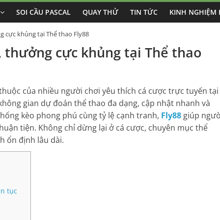
SOI CẦU PASCAL
QUAY THỬ
TIN TỨC
KINH NGHIỆM 
 cực khủng tại Thể thao Fly88
 thưởng cực khủng tại Thể thao
huộc của nhiều người chơi yêu thích cá cược trực tuyến tại
không gian dự đoán thể thao đa dạng, cập nhật nhanh và
ệ thống kèo phong phú cùng tỷ lệ cạnh tranh,
Fly88
giúp ngườ
thuận tiện. Không chỉ dừng lại ở cá cược, chuyên mục thể
h ổn định lâu dài.
n tục