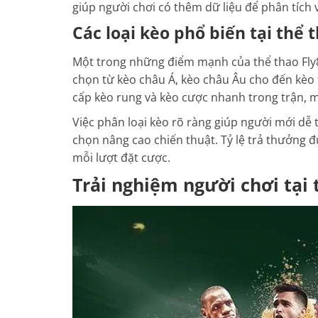
giúp người chơi có thêm dữ liệu để phân tích 
Các loại kèo phổ biến tại thể 
Một trong những điểm mạnh của thể thao Fly88
chọn từ kèo châu Á, kèo châu Âu cho đến kèo tà
cấp kèo rung và kèo cược nhanh trong trận, ma
Việc phân loại kèo rõ ràng giúp người mới dễ 
chọn nâng cao chiến thuật. Tỷ lệ trả thưởng đ
mỗi lượt đặt cược.
Trải nghiệm người chơi tại 