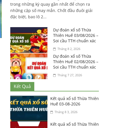
trong những kỳ quay gần nhất để chọn ra
những cặp số may mắn. Chốt đầu đuôi giải
đặc biệt, bao lô 2...
Dự đoán xổ số Thừa
Thiên Huế 03/08/2026 –
Soi cầu TTH chuẩn xác
Tháng 8 2, 2026
Dự đoán xổ số Thừa
Thiên Huế 02/08/2026 –
Soi cầu TTH chuẩn xác
Tháng 7 27, 2026
Kết Quả
Kết quả xổ số Thừa Thiên
Huế 03-08-2026
Tháng 8 3, 2026
Kết quả xổ số Thừa Thiên