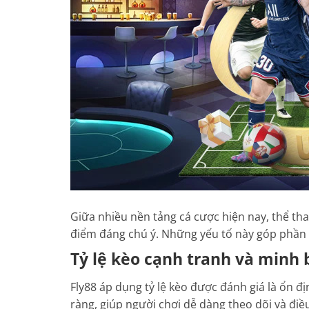
Giữa nhiều nền tảng cá cược hiện nay, thể th
điểm đáng chú ý. Những yếu tố này góp phần x
Tỷ lệ kèo cạnh tranh và minh
Fly88 áp dụng tỷ lệ kèo được đánh giá là ổn 
ràng, giúp người chơi dễ dàng theo dõi và điề