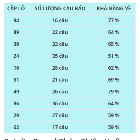
CẶP LÔ
SỐ LƯỢNG CẦU BÁO
KHẢ NĂNG VỀ
94
16 cầu
77 %
89
22 cầu
64 %
09
33 cầu
65 %
24
35 cầu
51 %
16
28 cầu
62 %
81
21 cầu
69 %
49
26 cầu
79 %
86
36 cầu
64 %
29
27 cầu
59 %
62
17 cầu
59 %