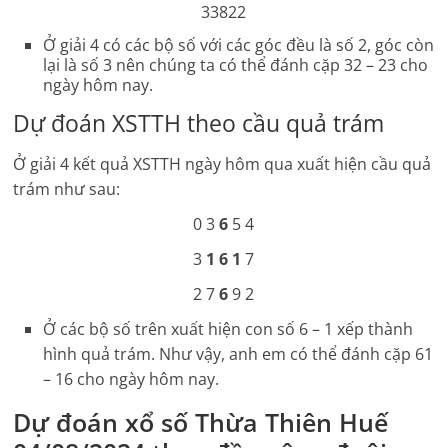
33822
Ở giải 4 có các bộ số với các góc đều là số 2, góc còn
lại là số 3 nên chúng ta có thể đánh cặp 32 – 23 cho
ngày hôm nay.
Dự đoán
XSTTH
theo cầu quả trám
Ở giải 4 kết quả
XSTTH
ngày hôm qua xuất hiện cầu quả
trám như sau:
0
3
6
5
4
3
1
6
1
7
2
7
6
9
2
Ở các bộ số trên xuất hiện con số 6 – 1 xếp thành
hình quả trám. Như vậy, anh em có thể đánh cặp 61
– 16 cho ngày hôm nay.
Dự đoán xổ số
Thừa Thiên Huế