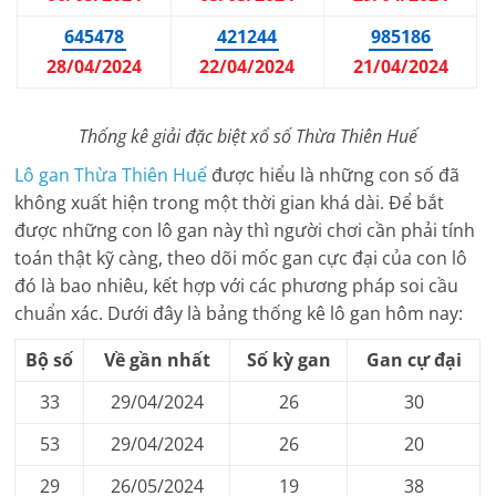
645478
421244
985186
28/04/2024
22/04/2024
21/04/2024
Thống kê giải đặc biệt xổ số
Thừa Thiên Huế
Lô gan
Thừa Thiên Huế
được hiểu là những con số đã
không xuất hiện trong một thời gian khá dài. Để bắt
được những con lô gan này thì người chơi cần phải tính
toán thật kỹ càng, theo dõi mốc gan cực đại của con lô
đó là bao nhiêu, kết hợp với các phương pháp soi cầu
chuẩn xác. Dưới đây là bảng thống kê lô gan hôm nay:
Bộ số
Về gần nhất
Số kỳ gan
Gan cự đại
33
29/04/2024
26
30
53
29/04/2024
26
20
29
26/05/2024
19
38