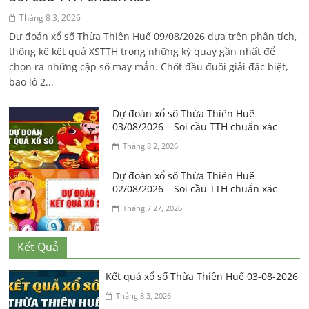
Tháng 8 3, 2026
Dự đoán xổ số Thừa Thiên Huế 09/08/2026 dựa trên phân tích,
thống kê kết quả XSTTH trong những kỳ quay gần nhất để
chọn ra những cặp số may mắn. Chốt đầu đuôi giải đặc biệt,
bao lô 2...
Dự đoán xổ số Thừa Thiên Huế
03/08/2026 – Soi cầu TTH chuẩn xác
Tháng 8 2, 2026
Dự đoán xổ số Thừa Thiên Huế
02/08/2026 – Soi cầu TTH chuẩn xác
Tháng 7 27, 2026
Kết Quả
Kết quả xổ số Thừa Thiên Huế 03-08-2026
Tháng 8 3, 2026