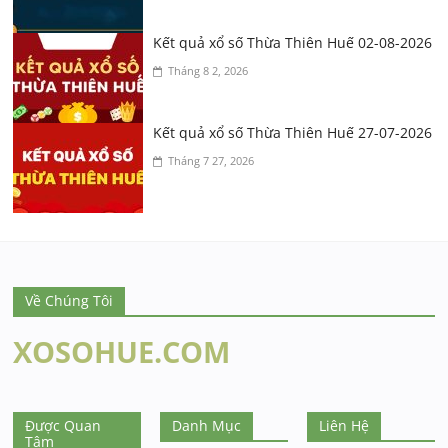
Kết quả xổ số Thừa Thiên Huế 02-08-2026
Tháng 8 2, 2026
Kết quả xổ số Thừa Thiên Huế 27-07-2026
Tháng 7 27, 2026
Về Chúng Tôi
XOSOHUE.COM
Được Quan
Danh Mục
Liên Hệ
Tâm