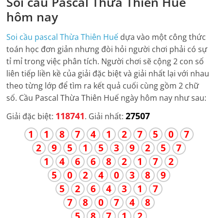
Soi cầu Pascal
Thừa Thiên Huế
hôm nay
Soi cầu pascal
Thừa Thiên Huế
dựa vào một công thức
toán học đơn giản nhưng đòi hỏi người chơi phải có sự
tỉ mỉ trong việc phân tích. Người chơi sẽ cộng 2 con số
liên tiếp liền kề của giải đặc biệt và giải nhất lại với nhau
theo từng lớp để tìm ra kết quả cuối cùng gồm 2 chữ
số. Cầu Pascal
Thừa Thiên Huế
ngày hôm nay như sau:
118741
27507
Giải đặc biệt:
. Giải nhất:
1
1
8
7
4
1
2
7
5
0
7
2
9
5
1
5
3
9
2
5
7
1
4
6
6
8
2
1
7
2
5
0
2
4
0
3
8
9
5
2
6
4
3
1
7
7
8
0
7
4
8
5
8
7
1
2