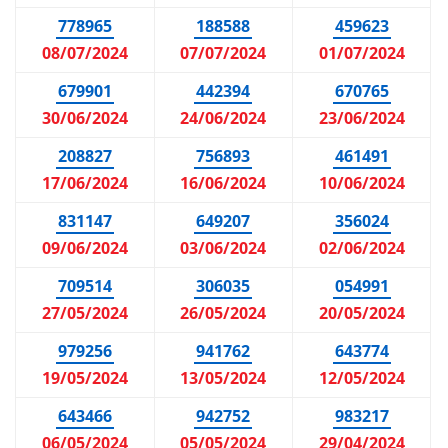
778965
188588
459623
08/07/2024
07/07/2024
01/07/2024
679901
442394
670765
30/06/2024
24/06/2024
23/06/2024
208827
756893
461491
17/06/2024
16/06/2024
10/06/2024
831147
649207
356024
09/06/2024
03/06/2024
02/06/2024
709514
306035
054991
27/05/2024
26/05/2024
20/05/2024
979256
941762
643774
19/05/2024
13/05/2024
12/05/2024
643466
942752
983217
06/05/2024
05/05/2024
29/04/2024