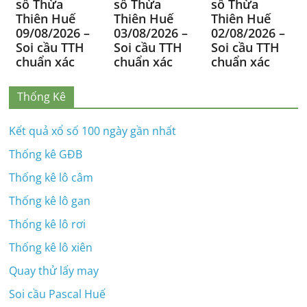
số Thừa
số Thừa
số Thừa
Thiên Huế
Thiên Huế
Thiên Huế
09/08/2026 –
03/08/2026 –
02/08/2026 –
Soi cầu TTH
Soi cầu TTH
Soi cầu TTH
chuẩn xác
chuẩn xác
chuẩn xác
Thống Kê
Kết quả xổ số 100 ngày gần nhất
Thống kê GĐB
Thống kê lô câm
Thống kê lô gan
Thống kê lô rơi
Thống kê lô xiên
Quay thử lấy may
Soi cầu Pascal Huế