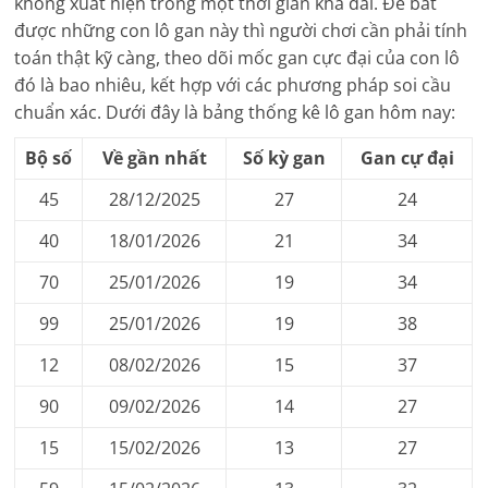
không xuất hiện trong một thời gian khá dài. Để bắt
được những con lô gan này thì người chơi cần phải tính
toán thật kỹ càng, theo dõi mốc gan cực đại của con lô
đó là bao nhiêu, kết hợp với các phương pháp soi cầu
chuẩn xác. Dưới đây là bảng thống kê lô gan hôm nay:
Bộ số
Về gần nhất
Số kỳ gan
Gan cự đại
45
28/12/2025
27
24
40
18/01/2026
21
34
70
25/01/2026
19
34
99
25/01/2026
19
38
12
08/02/2026
15
37
90
09/02/2026
14
27
15
15/02/2026
13
27