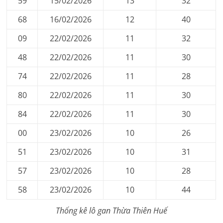
59
15/02/2026
13
32
68
16/02/2026
12
40
09
22/02/2026
11
32
48
22/02/2026
11
30
74
22/02/2026
11
28
80
22/02/2026
11
30
84
22/02/2026
11
30
00
23/02/2026
10
26
51
23/02/2026
10
31
57
23/02/2026
10
28
58
23/02/2026
10
44
Thống kê lô gan
Thừa Thiên Huế