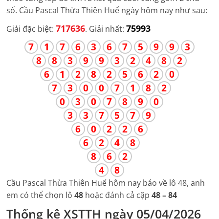
số. Cầu Pascal
Thừa Thiên Huế
ngày hôm nay như sau:
717636
75993
Giải đặc biệt:
. Giải nhất:
7
1
7
6
3
6
7
5
9
9
3
8
8
3
9
9
3
2
4
8
2
6
1
2
8
2
5
6
2
0
7
3
0
0
7
1
8
2
0
3
0
7
8
9
0
3
3
7
5
7
9
6
0
2
2
6
6
2
4
8
8
6
2
4
8
Cầu Pascal
Thừa Thiên Huế
hôm nay báo về lô 48, anh
em có thể chọn lô
48
hoặc đánh cả cặp
48 – 84
Thống kê
XSTTH
ngày
05/04/2026