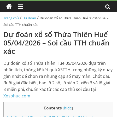
/
/
Trang chủ
Dự đoán
Dự đoán xổ số Thừa Thiên Huế 05/04/2026 –
Soi cầu TTH chuẩn xác
Dự đoán xổ số Thừa Thiên Huế
05/04/2026 – Soi cầu TTH chuẩn
xác
Dự đoán xổ số
Thừa Thiên Huế
05/04/2026
dựa trên
phân tích, thống kê kết quả
XSTTH
trong những kỳ quay
gần nhất để chọn ra những cặp số may mắn. Chốt đầu
đuôi giải đặc biệt, bao lô 2 số, lô xiên 2, xiên 3 và lô giải
8 miễn phí, chuẩn xác từ các cao thủ soi cầu tại
Xosohue.com
Contents
[
hide
]