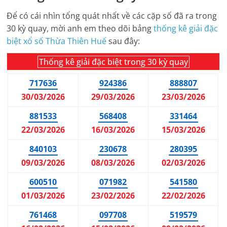
Để có cái nhìn tổng quát nhất về các cặp số đã ra trong
30 kỳ quay, mời anh em theo dõi bảng
thống kê giải đặc
biệt xổ số
Thừa Thiên Huế
sau đây:
Thống kê giải đặc biệt trong 30 kỳ quay
717636
924386
888807
30/03/2026
29/03/2026
23/03/2026
881533
568408
331464
22/03/2026
16/03/2026
15/03/2026
840103
230678
280395
09/03/2026
08/03/2026
02/03/2026
600510
071982
541580
01/03/2026
23/02/2026
22/02/2026
761468
097708
519579