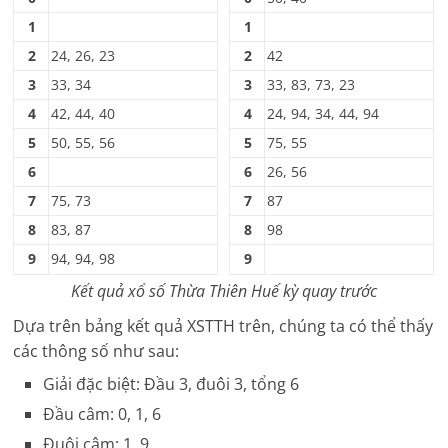
1
1
2
24, 26, 23
2
42
3
33, 34
3
33, 83, 73, 23
4
42, 44, 40
4
24, 94, 34, 44, 94
5
50, 55, 56
5
75, 55
6
6
26, 56
7
75, 73
7
87
8
83, 87
8
98
9
94, 94, 98
9
Kết quả xổ số
Thừa Thiên Huế
kỳ quay trước
Dựa trên bảng kết quả
XSTTH
trên, chúng ta có thể thấy
các thông số như sau:
Giải đặc biệt: Đầu 3, đuôi 3, tổng 6
Đầu câm: 0, 1, 6
Đuôi câm: 1, 9