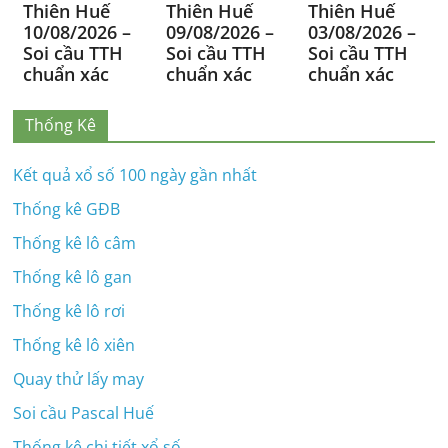
Thiên Huế
Thiên Huế
Thiên Huế
10/08/2026 –
09/08/2026 –
03/08/2026 –
Soi cầu TTH
Soi cầu TTH
Soi cầu TTH
chuẩn xác
chuẩn xác
chuẩn xác
Thống Kê
Kết quả xổ số 100 ngày gần nhất
Thống kê GĐB
Thống kê lô câm
Thống kê lô gan
Thống kê lô rơi
Thống kê lô xiên
Quay thử lấy may
Soi cầu Pascal Huế
Thống kê chi tiết xổ số