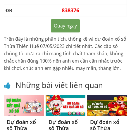
838376
ĐB
Quay ngay
Trên đây là những phân tích, thống kê và dự đoán xổ số
Thừa Thiên Huế
07/05/2023
chi tiết nhất. Các cặp số
chúng tôi đưa ra chỉ mang tính chất tham khảo, không
chắc chắn đúng 100% nên anh em cần cân nhắc trước
khi chơi, chúc anh em gặp nhiều may mắn, thắng lớn.
Những bài viết liên quan
Dự đoán xổ
Dự đoán xổ
Dự đoán xổ
số Thừa
số Thừa
số Thừa