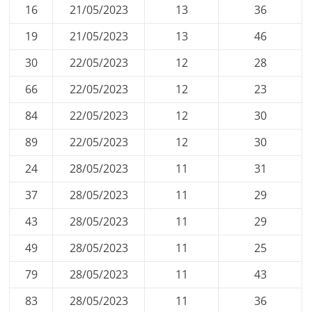
16
21/05/2023
13
36
19
21/05/2023
13
46
30
22/05/2023
12
28
66
22/05/2023
12
23
84
22/05/2023
12
30
89
22/05/2023
12
30
24
28/05/2023
11
31
37
28/05/2023
11
29
43
28/05/2023
11
29
49
28/05/2023
11
25
79
28/05/2023
11
43
83
28/05/2023
11
36