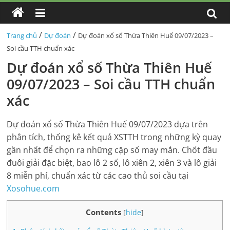
/
/
Trang chủ
Dự đoán
Dự đoán xổ số Thừa Thiên Huế 09/07/2023 –
Soi cầu TTH chuẩn xác
Dự đoán xổ số Thừa Thiên Huế
09/07/2023 – Soi cầu TTH chuẩn
xác
Dự đoán xổ số
Thừa Thiên Huế
09/07/2023
dựa trên
phân tích, thống kê kết quả
XSTTH
trong những kỳ quay
gần nhất để chọn ra những cặp số may mắn. Chốt đầu
đuôi giải đặc biệt, bao lô 2 số, lô xiên 2, xiên 3 và lô giải
8 miễn phí, chuẩn xác từ các cao thủ soi cầu tại
Xosohue.com
Contents
[
hide
]