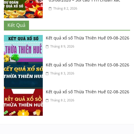
Tháng 8 2, 2026
Kết Quả
Kết quả xổ số Thừa Thiên Huế 09-08-2026
Tháng 8 9, 2026
Kết quả xổ số Thừa Thiên Huế 03-08-2026
Tháng 8 3, 2026
Kết quả xổ số Thừa Thiên Huế 02-08-2026
Tháng 8 2, 2026