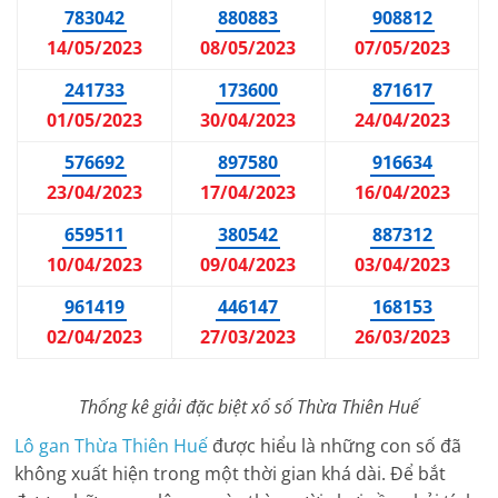
783042
880883
908812
14/05/2023
08/05/2023
07/05/2023
241733
173600
871617
01/05/2023
30/04/2023
24/04/2023
576692
897580
916634
23/04/2023
17/04/2023
16/04/2023
659511
380542
887312
10/04/2023
09/04/2023
03/04/2023
961419
446147
168153
02/04/2023
27/03/2023
26/03/2023
Thống kê giải đặc biệt xổ số
Thừa Thiên Huế
Lô gan
Thừa Thiên Huế
được hiểu là những con số đã
không xuất hiện trong một thời gian khá dài. Để bắt