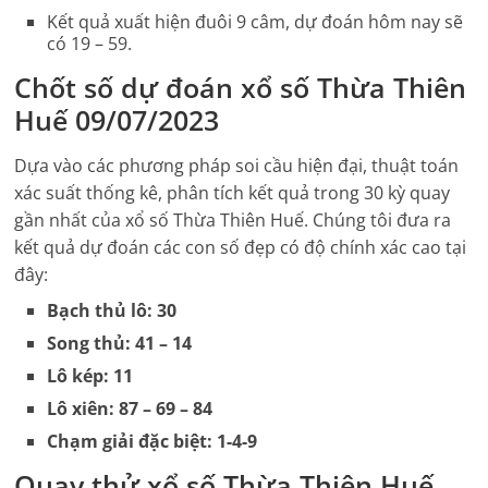
Kết quả xuất hiện đuôi 9 câm, dự đoán hôm nay sẽ
có 19 – 59.
Chốt số dự đoán xổ số
Thừa Thiên
Huế
09/07/2023
Dựa vào các phương pháp soi cầu hiện đại, thuật toán
xác suất thống kê, phân tích kết quả trong 30 kỳ quay
gần nhất của xổ số
Thừa Thiên Huế
. Chúng tôi đưa ra
kết quả dự đoán các con số đẹp có độ chính xác cao tại
đây:
Bạch thủ lô: 30
Song thủ: 41 – 14
Lô kép: 11
Lô xiên: 87 – 69 – 84
Chạm giải đặc biệt: 1-4-9
Quay thử xổ số
Thừa Thiên Huế