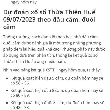
ngày hôm nay.
Dự đoán xổ số
Thừa Thiên Huế
09/07/2023
theo đầu câm, đuôi
câm
Thông thường, cách đánh lô theo bạc nhớ đầu câm,
đuôi câm được đánh giá là một trong những phương
pháp đem lại hiệu quả khá cao. Phương pháp này được
áp dụng dựa trên phân tích, thống kê kết quả xổ số
Thừa Thiên Huế
trong nhiều năm.
Nhìn vào bảng kết quả
XSTTH
ngày hôm qua, ta thấy:
Kết quả xuất hiện đầu 5 câm, dự đoán hôm nay sẽ
có 58 – 56.
Kết quả xuất hiện đầu 8 câm, dự đoán hôm nay sẽ
có 80 – 89.
Kết quả xuất hiện đuôi 8 câm, dự đoán hôm nay sẽ
có 48 – 38.