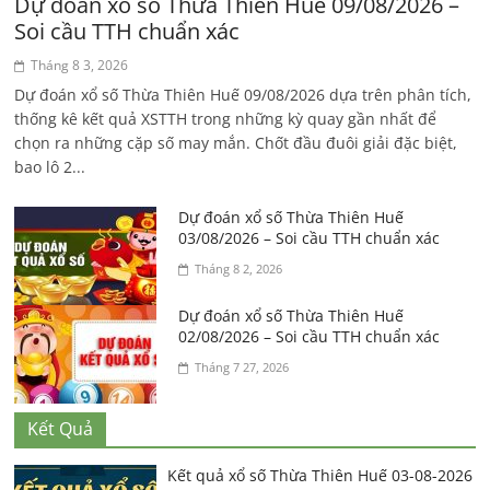
Dự đoán xổ số Thừa Thiên Huế 09/08/2026 –
Soi cầu TTH chuẩn xác
Tháng 8 3, 2026
Dự đoán xổ số Thừa Thiên Huế 09/08/2026 dựa trên phân tích,
thống kê kết quả XSTTH trong những kỳ quay gần nhất để
chọn ra những cặp số may mắn. Chốt đầu đuôi giải đặc biệt,
bao lô 2...
Dự đoán xổ số Thừa Thiên Huế
03/08/2026 – Soi cầu TTH chuẩn xác
Tháng 8 2, 2026
Dự đoán xổ số Thừa Thiên Huế
02/08/2026 – Soi cầu TTH chuẩn xác
Tháng 7 27, 2026
Kết Quả
Kết quả xổ số Thừa Thiên Huế 03-08-2026