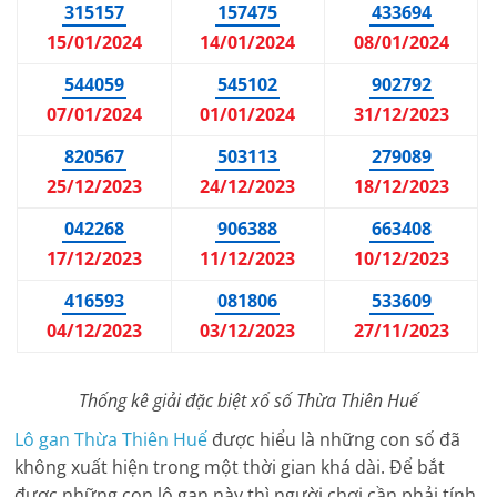
315157
157475
433694
15/01/2024
14/01/2024
08/01/2024
544059
545102
902792
07/01/2024
01/01/2024
31/12/2023
820567
503113
279089
25/12/2023
24/12/2023
18/12/2023
042268
906388
663408
17/12/2023
11/12/2023
10/12/2023
416593
081806
533609
04/12/2023
03/12/2023
27/11/2023
Thống kê giải đặc biệt xổ số
Thừa Thiên Huế
Lô gan
Thừa Thiên Huế
được hiểu là những con số đã
không xuất hiện trong một thời gian khá dài. Để bắt
được những con lô gan này thì người chơi cần phải tính