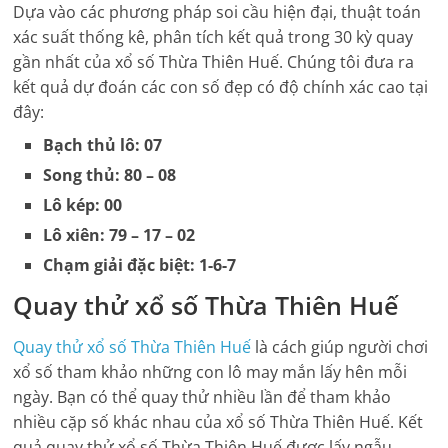
Dựa vào các phương pháp soi cầu hiện đại, thuật toán
xác suất thống kê, phân tích kết quả trong 30 kỳ quay
gần nhất của xổ số
Thừa Thiên Huế
. Chúng tôi đưa ra
kết quả dự đoán các con số đẹp có độ chính xác cao tại
đây:
Bạch thủ lô: 07
Song thủ: 80 – 08
Lô kép: 00
Lô xiên: 79 – 17 – 02
Chạm giải đặc biệt: 1-6-7
Quay thử xổ số
Thừa Thiên Huế
Quay thử xổ số
Thừa Thiên Huế
là cách giúp người chơi
xổ số tham khảo những con lô may mắn lấy hên mỗi
ngày. Bạn có thể quay thử nhiều lần để tham khảo
nhiều cặp số khác nhau của xổ số
Thừa Thiên Huế
. Kết
quả quay thử xổ số
Thừa Thiên Huế
được lấy ngẫu