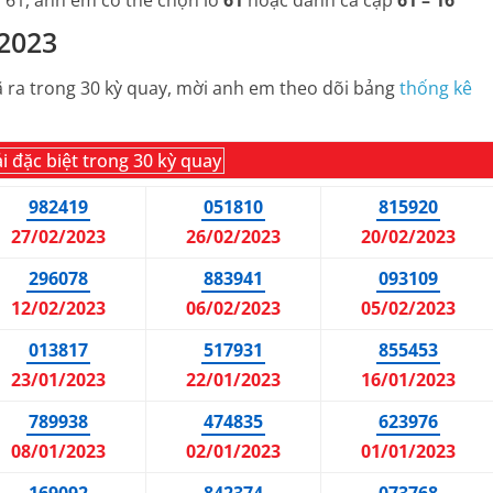
 61, anh em có thể chọn lô
61
hoặc đánh cả cặp
61 – 16
2023
đã ra trong 30 kỳ quay, mời anh em theo dõi bảng
thống kê
i đặc biệt trong 30 kỳ quay
982419
051810
815920
27/02/2023
26/02/2023
20/02/2023
296078
883941
093109
12/02/2023
06/02/2023
05/02/2023
013817
517931
855453
23/01/2023
22/01/2023
16/01/2023
789938
474835
623976
08/01/2023
02/01/2023
01/01/2023