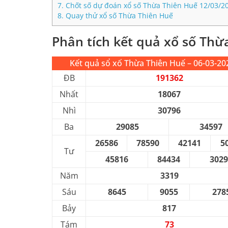
7.
Chốt số dự đoán xổ số Thừa Thiên Huế 12/03/2
8.
Quay thử xổ số Thừa Thiên Huế
Phân tích kết quả xổ số
Thừa
Kết quả sổ xố
Thừa Thiên Huế
– 06-03-20
ĐB
191362
Nhất
18067
Nhì
30796
Ba
29085
34597
26586
78590
42141
5
Tư
45816
84434
3029
Năm
3319
Sáu
8645
9055
278
Bảy
817
Tám
73