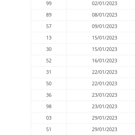
99
02/01/2023
89
08/01/2023
57
09/01/2023
13
15/01/2023
30
15/01/2023
52
16/01/2023
31
22/01/2023
50
22/01/2023
36
23/01/2023
98
23/01/2023
03
29/01/2023
51
29/01/2023