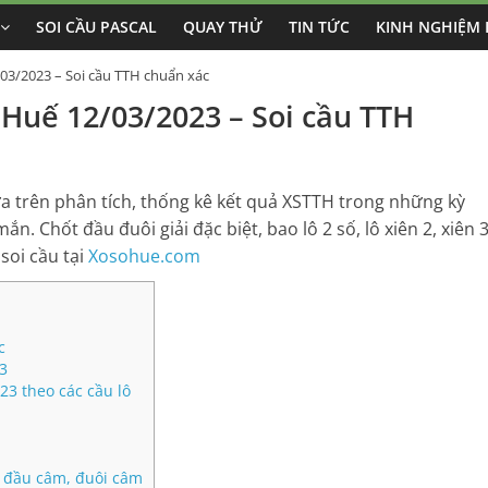
SOI CẦU PASCAL
QUAY THỬ
TIN TỨC
KINH NGHIỆM 
03/2023 – Soi cầu TTH chuẩn xác
Huế 12/03/2023 – Soi cầu TTH
 trên phân tích, thống kê kết quả
XSTTH
trong những kỳ
 Chốt đầu đuôi giải đặc biệt, bao lô 2 số, lô xiên 2, xiên 
 soi cầu tại
Xosohue.com
c
3
23 theo các cầu lô
 đầu câm, đuôi câm