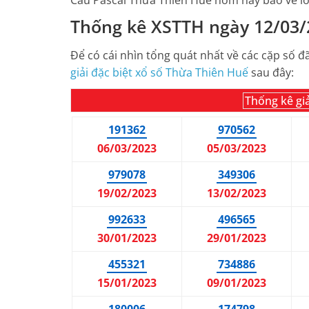
Cầu Pascal
Thừa Thiên Huế
hôm nay báo về lô
Thống kê
XSTTH
ngày
12/03/
Để có cái nhìn tổng quát nhất về các cặp số 
giải đặc biệt xổ số
Thừa Thiên Huế
sau đây:
Thống kê giả
191362
970562
06/03/2023
05/03/2023
979078
349306
19/02/2023
13/02/2023
992633
496565
30/01/2023
29/01/2023
455321
734886
15/01/2023
09/01/2023