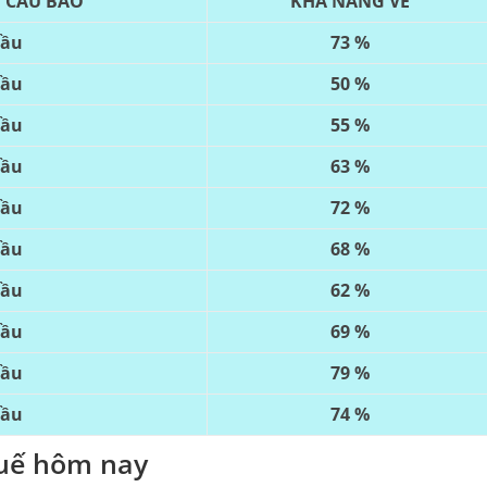
 CẦU BÁO
KHẢ NĂNG VỀ
cầu
73 %
cầu
50 %
cầu
55 %
cầu
63 %
cầu
72 %
cầu
68 %
cầu
62 %
cầu
69 %
cầu
79 %
cầu
74 %
uế
hôm nay