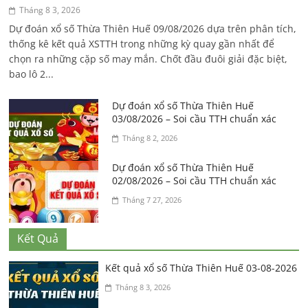
Tháng 8 3, 2026
Dự đoán xổ số Thừa Thiên Huế 09/08/2026 dựa trên phân tích,
thống kê kết quả XSTTH trong những kỳ quay gần nhất để
chọn ra những cặp số may mắn. Chốt đầu đuôi giải đặc biệt,
bao lô 2...
Dự đoán xổ số Thừa Thiên Huế
03/08/2026 – Soi cầu TTH chuẩn xác
Tháng 8 2, 2026
Dự đoán xổ số Thừa Thiên Huế
02/08/2026 – Soi cầu TTH chuẩn xác
Tháng 7 27, 2026
Kết Quả
Kết quả xổ số Thừa Thiên Huế 03-08-2026
Tháng 8 3, 2026