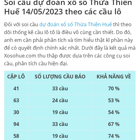
Soi cầu dự đoán xổ số
Thừa Thiên
Huế
14/05/2023
theo các cầu lô
Đối với soi cầu
dự đoán xổ số
Thừa Thiên Huế
thì theo
dõi thống kê cầu lô tô là điều vô cùng cần thiết. Do đó,
anh em cần phải phân tích và tìm hiểu thật kĩ phần này
để có quyết định chính xác nhất. Dưới đây là kết quả mà
Xosohue.com
thu thập được dựa trên các công cụ soi
cầu, phân tích cầu hiện đại.
CẶP LÔ
SỐ LƯỢNG CẦU BÁO
KHẢ NĂNG VỀ
41
33 cầu
70 %
63
24 cầu
53 %
30
19 cầu
54 %
94
33 cầu
67 %
58
19 cầu
74 %