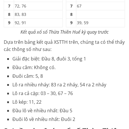
7
72, 76
7
67
8
83, 83
8
9
92, 91
9
39, 59
Kết quả xổ số
Thừa Thiên Huế
kỳ quay trước
Dựa trên bảng kết quả
XSTTH
trên, chúng ta có thể thấy
các thông số như sau:
Giải đặc biệt: Đầu 8, đuôi 3, tổng 1
Đầu câm: Không có.
Đuôi câm: 5, 8
Lô ra nhiều nháy: 83 ra 2 nháy, 54 ra 2 nháy
Lô ra cả cặp: 03 – 30, 67 – 76
Lô kép: 11, 22
Đầu lô về nhiều nhất: Đầu 5
Đuôi lô về nhiều nhất: Đuôi 2