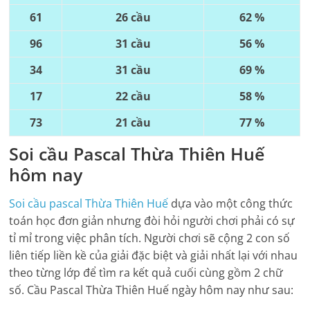
61
26 cầu
62 %
96
31 cầu
56 %
34
31 cầu
69 %
17
22 cầu
58 %
73
21 cầu
77 %
Soi cầu Pascal
Thừa Thiên Huế
hôm nay
Soi cầu pascal
Thừa Thiên Huế
dựa vào một công thức
toán học đơn giản nhưng đòi hỏi người chơi phải có sự
tỉ mỉ trong việc phân tích. Người chơi sẽ cộng 2 con số
liên tiếp liền kề của giải đặc biệt và giải nhất lại với nhau
theo từng lớp để tìm ra kết quả cuối cùng gồm 2 chữ
số. Cầu Pascal
Thừa Thiên Huế
ngày hôm nay như sau: