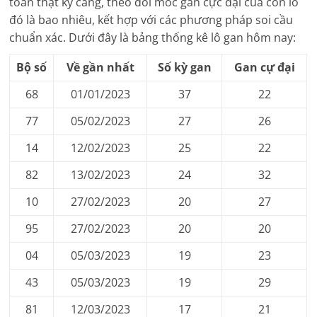
toán thật kỹ càng, theo dõi mốc gan cực đại của con lô
đó là bao nhiêu, kết hợp với các phương pháp soi cầu
chuẩn xác. Dưới đây là bảng thống kê lô gan hôm nay:
Bộ số
Về gần nhất
Số kỳ gan
Gan cự đại
68
01/01/2023
37
22
77
05/02/2023
27
26
14
12/02/2023
25
22
82
13/02/2023
24
32
10
27/02/2023
20
27
95
27/02/2023
20
20
04
05/03/2023
19
23
43
05/03/2023
19
29
81
12/03/2023
17
21