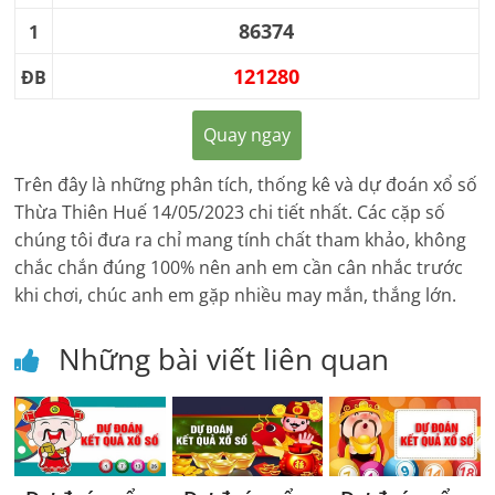
86374
1
121280
ĐB
Quay ngay
Trên đây là những phân tích, thống kê và dự đoán xổ số
Thừa Thiên Huế
14/05/2023
chi tiết nhất. Các cặp số
chúng tôi đưa ra chỉ mang tính chất tham khảo, không
chắc chắn đúng 100% nên anh em cần cân nhắc trước
khi chơi, chúc anh em gặp nhiều may mắn, thắng lớn.
Những bài viết liên quan