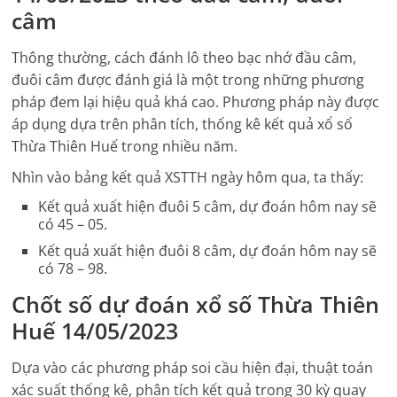
câm
Thông thường, cách đánh lô theo bạc nhớ đầu câm,
đuôi câm được đánh giá là một trong những phương
pháp đem lại hiệu quả khá cao. Phương pháp này được
áp dụng dựa trên phân tích, thống kê kết quả xổ số
Thừa Thiên Huế
trong nhiều năm.
Nhìn vào bảng kết quả
XSTTH
ngày hôm qua, ta thấy:
Kết quả xuất hiện đuôi 5 câm, dự đoán hôm nay sẽ
có 45 – 05.
Kết quả xuất hiện đuôi 8 câm, dự đoán hôm nay sẽ
có 78 – 98.
Chốt số dự đoán xổ số
Thừa Thiên
Huế
14/05/2023
Dựa vào các phương pháp soi cầu hiện đại, thuật toán
xác suất thống kê, phân tích kết quả trong 30 kỳ quay