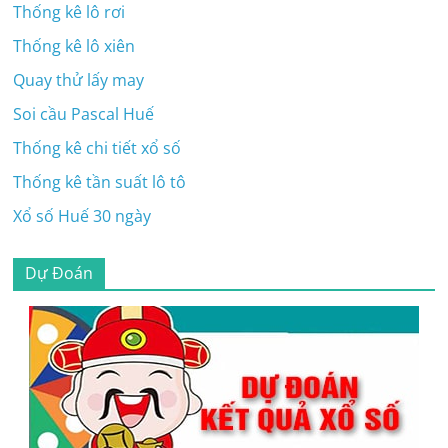
Thống kê lô rơi
Thống kê lô xiên
Quay thử lấy may
Soi cầu Pascal Huế
Thống kê chi tiết xổ số
Thống kê tần suất lô tô
Xổ số Huế 30 ngày
Dự Đoán