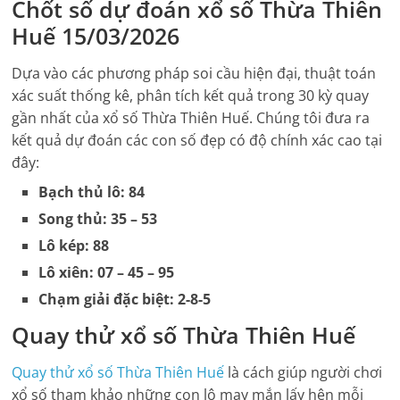
Chốt số dự đoán xổ số
Thừa Thiên
Huế
15/03/2026
Dựa vào các phương pháp soi cầu hiện đại, thuật toán
xác suất thống kê, phân tích kết quả trong 30 kỳ quay
gần nhất của xổ số
Thừa Thiên Huế
. Chúng tôi đưa ra
kết quả dự đoán các con số đẹp có độ chính xác cao tại
đây:
Bạch thủ lô: 84
Song thủ: 35 – 53
Lô kép: 88
Lô xiên: 07 – 45 – 95
Chạm giải đặc biệt: 2-8-5
Quay thử xổ số
Thừa Thiên Huế
Quay thử xổ số
Thừa Thiên Huế
là cách giúp người chơi
xổ số tham khảo những con lô may mắn lấy hên mỗi