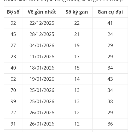
Bộ số
Về gần nhất
Số kỳ gan
Gan cự đại
92
22/12/2025
22
41
45
28/12/2025
21
24
27
04/01/2026
19
29
23
11/01/2026
17
29
40
18/01/2026
15
34
02
19/01/2026
14
43
70
25/01/2026
13
34
99
25/01/2026
13
38
72
26/01/2026
12
29
91
26/01/2026
12
36