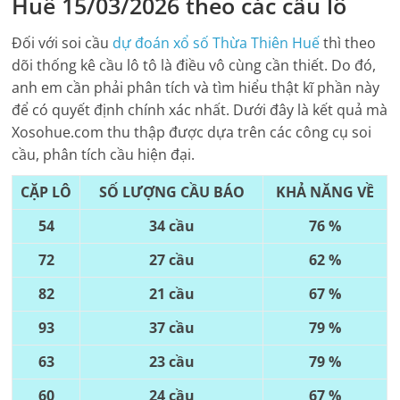
Huế
15/03/2026
theo các cầu lô
Đối với soi cầu
dự đoán xổ số
Thừa Thiên Huế
thì theo
dõi thống kê cầu lô tô là điều vô cùng cần thiết. Do đó,
anh em cần phải phân tích và tìm hiểu thật kĩ phần này
để có quyết định chính xác nhất. Dưới đây là kết quả mà
Xosohue.com
thu thập được dựa trên các công cụ soi
cầu, phân tích cầu hiện đại.
CẶP LÔ
SỐ LƯỢNG CẦU BÁO
KHẢ NĂNG VỀ
54
34 cầu
76 %
72
27 cầu
62 %
82
21 cầu
67 %
93
37 cầu
79 %
63
23 cầu
79 %
60
24 cầu
67 %