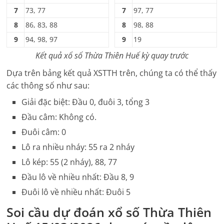
7
73, 77
7
97, 77
8
86, 83, 88
8
98, 88
9
94, 98, 97
9
19
Kết quả xổ số
Thừa Thiên Huế
kỳ quay trước
Dựa trên bảng kết quả
XSTTH
trên, chúng ta có thể thấy
các thông số như sau:
Giải đặc biệt: Đầu 0, đuôi 3, tổng 3
Đầu câm: Không có.
Đuôi câm: 0
Lô ra nhiều nháy: 55 ra 2 nháy
Lô kép: 55 (2 nháy), 88, 77
Đầu lô về nhiều nhất: Đầu 8, 9
Đuôi lô về nhiều nhất: Đuôi 5
Soi cầu dự đoán xổ số
Thừa Thiên