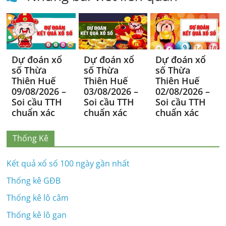
Dự đoán xổ
Dự đoán xổ
Dự đoán xổ
số Thừa
số Thừa
số Thừa
Thiên Huế
Thiên Huế
Thiên Huế
09/08/2026 –
03/08/2026 –
02/08/2026 –
Soi cầu TTH
Soi cầu TTH
Soi cầu TTH
chuẩn xác
chuẩn xác
chuẩn xác
Thống Kê
Kết quả xổ số 100 ngày gần nhất
Thống kê GĐB
Thống kê lô câm
Thống kê lô gan