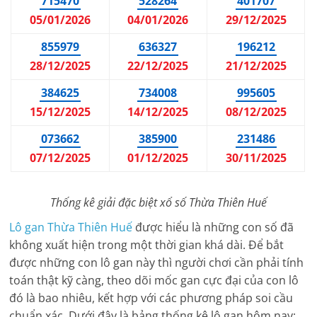
715470
528264
401707
05/01/2026
04/01/2026
29/12/2025
855979
636327
196212
28/12/2025
22/12/2025
21/12/2025
384625
734008
995605
15/12/2025
14/12/2025
08/12/2025
073662
385900
231486
07/12/2025
01/12/2025
30/11/2025
Thống kê giải đặc biệt xổ số
Thừa Thiên Huế
Lô gan
Thừa Thiên Huế
được hiểu là những con số đã
không xuất hiện trong một thời gian khá dài. Để bắt
được những con lô gan này thì người chơi cần phải tính
toán thật kỹ càng, theo dõi mốc gan cực đại của con lô
đó là bao nhiêu, kết hợp với các phương pháp soi cầu
chuẩn xác. Dưới đây là bảng thống kê lô gan hôm nay: