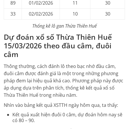
89
01/02/2026
11
30
33
02/02/2026
10
30
Thống kê lô gan
Thừa Thiên Huế
Dự đoán xổ số
Thừa Thiên Huế
15/03/2026
theo đầu câm, đuôi
câm
Thông thường, cách đánh lô theo bạc nhớ đầu câm,
đuôi câm được đánh giá là một trong những phương
pháp đem lại hiệu quả khá cao. Phương pháp này được
áp dụng dựa trên phân tích, thống kê kết quả xổ số
Thừa Thiên Huế
trong nhiều năm.
Nhìn vào bảng kết quả
XSTTH
ngày hôm qua, ta thấy:
Kết quả xuất hiện đuôi 0 câm, dự đoán hôm nay sẽ
có 80 – 90.