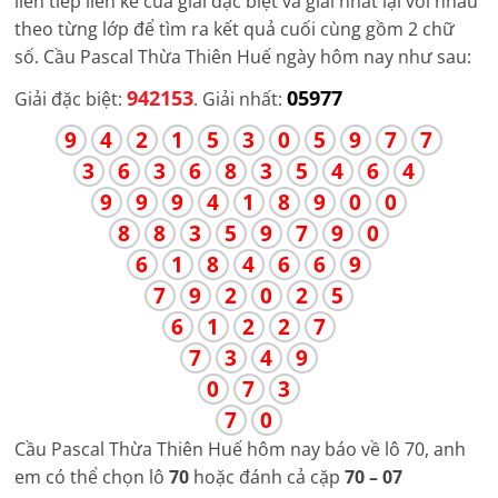
liên tiếp liền kề của giải đặc biệt và giải nhất lại với nhau
theo từng lớp để tìm ra kết quả cuối cùng gồm 2 chữ
số. Cầu Pascal
Thừa Thiên Huế
ngày hôm nay như sau:
942153
05977
Giải đặc biệt:
. Giải nhất:
9
4
2
1
5
3
0
5
9
7
7
3
6
3
6
8
3
5
4
6
4
9
9
9
4
1
8
9
0
0
8
8
3
5
9
7
9
0
6
1
8
4
6
6
9
7
9
2
0
2
5
6
1
2
2
7
7
3
4
9
0
7
3
7
0
Cầu Pascal
Thừa Thiên Huế
hôm nay báo về lô 70, anh
em có thể chọn lô
70
hoặc đánh cả cặp
70 – 07