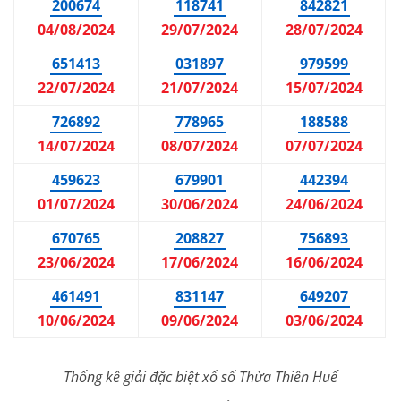
200674
118741
842821
04/08/2024
29/07/2024
28/07/2024
651413
031897
979599
22/07/2024
21/07/2024
15/07/2024
726892
778965
188588
14/07/2024
08/07/2024
07/07/2024
459623
679901
442394
01/07/2024
30/06/2024
24/06/2024
670765
208827
756893
23/06/2024
17/06/2024
16/06/2024
461491
831147
649207
10/06/2024
09/06/2024
03/06/2024
Thống kê giải đặc biệt xổ số
Thừa Thiên Huế