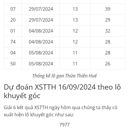
07
29/07/2024
13
39
20
29/07/2024
13
29
01
04/08/2024
12
32
74
04/08/2024
12
28
04
05/08/2024
11
28
50
05/08/2024
11
26
Thống kê lô gan
Thừa Thiên Huế
Dự đoán
XSTTH
16/09/2024 theo lô
khuyết góc
Giải 6 kết quả
XSTTH
ngày hôm qua chúng ta thấy có
xuất hiện lô khuyết góc như sau:
7977