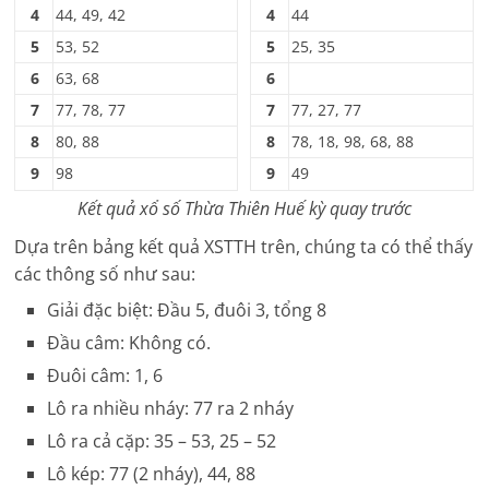
4
44, 49, 42
4
44
5
53, 52
5
25, 35
6
63, 68
6
7
77, 78, 77
7
77, 27, 77
8
80, 88
8
78, 18, 98, 68, 88
9
98
9
49
Kết quả xổ số
Thừa Thiên Huế
kỳ quay trước
Dựa trên bảng kết quả
XSTTH
trên, chúng ta có thể thấy
các thông số như sau:
Giải đặc biệt: Đầu 5, đuôi 3, tổng 8
Đầu câm: Không có.
Đuôi câm: 1, 6
Lô ra nhiều nháy: 77 ra 2 nháy
Lô ra cả cặp: 35 – 53, 25 – 52
Lô kép: 77 (2 nháy), 44, 88