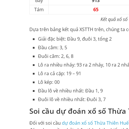
Bảy
913
Tám
65
Kết quả xổ số
Dựa trên bảng kết quả
XSTTH
trên, chúng ta c
Giải đặc biệt: Đầu 9, đuôi 3, tổng 2
Đầu câm: 3, 5
Đuôi câm: 2, 6, 8
Lô ra nhiều nháy: 93 ra 2 nháy, 10 ra 2 nh
Lô ra cả cặp: 19 – 91
Lô kép: 00
Đầu lô về nhiều nhất: Đầu 1, 9
Đuôi lô về nhiều nhất: Đuôi 3, 7
Soi cầu dự đoán xổ số
Thừa 
Đối với soi cầu
dự đoán xổ số
Thừa Thiên Huế