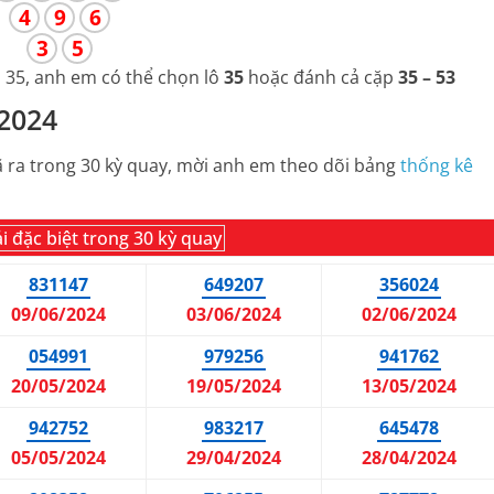
4
9
6
3
5
 35, anh em có thể chọn lô
35
hoặc đánh cả cặp
35 – 53
2024
đã ra trong 30 kỳ quay, mời anh em theo dõi bảng
thống kê
i đặc biệt trong 30 kỳ quay
831147
649207
356024
09/06/2024
03/06/2024
02/06/2024
054991
979256
941762
20/05/2024
19/05/2024
13/05/2024
942752
983217
645478
05/05/2024
29/04/2024
28/04/2024