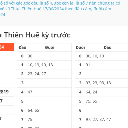
 số với các góc đều là số 4, góc còn lại là số 7 nên chúng ta có
 xổ số Thừa Thiên Huế 17/06/2024 theo đầu câm, đuôi câm
024
 Thiên Huế
kỳ trước
24
Đầu
Đuôi
Đuôi
Đầu
0
00
0
00, 10, 10
1
10, 19, 10, 13
1
91
2
23, 24, 27
2
3
3
93, 23, 93, 13
2819
4
47
4
64, 24
7
5
5
75, 65
6
64, 65
6
7
7
75
7
97, 27, 87, 47