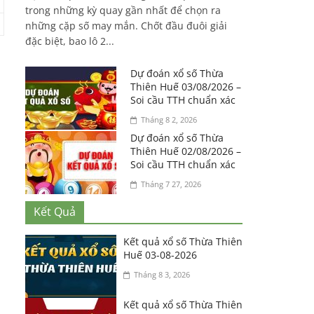
trong những kỳ quay gần nhất để chọn ra
những cặp số may mắn. Chốt đầu đuôi giải
đặc biệt, bao lô 2...
Dự đoán xổ số Thừa
Thiên Huế 03/08/2026 –
Soi cầu TTH chuẩn xác
Tháng 8 2, 2026
Dự đoán xổ số Thừa
Thiên Huế 02/08/2026 –
Soi cầu TTH chuẩn xác
Tháng 7 27, 2026
Kết Quả
Kết quả xổ số Thừa Thiên
Huế 03-08-2026
Tháng 8 3, 2026
Kết quả xổ số Thừa Thiên