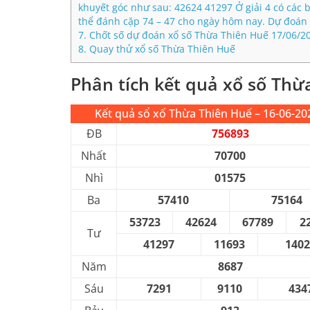
khuyết góc như sau: 42624 41297 Ở giải 4 có các bộ
thể đánh cặp 74 – 47 cho ngày hôm nay. Dự đoán
7.
Chốt số dự đoán xổ số Thừa Thiên Huế 17/06/2
8.
Quay thử xổ số Thừa Thiên Huế
Phân tích kết quả xổ số
Thừa
Kết quả sổ xố
Thừa Thiên Huế
– 16-06-20
ĐB
756893
Nhất
70700
Nhì
01575
Ba
57410
75164
53723
42624
67789
2
Tư
41297
11693
1402
Năm
8687
Sáu
7291
9110
434