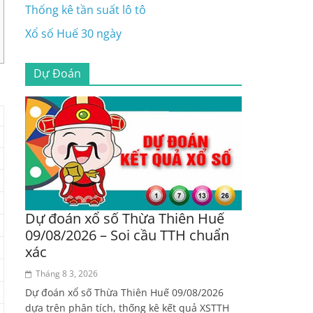
Thống kê tần suất lô tô
Xổ số Huế 30 ngày
Dự Đoán
Dự đoán xổ số Thừa Thiên Huế
09/08/2026 – Soi cầu TTH chuẩn
xác
Tháng 8 3, 2026
Dự đoán xổ số Thừa Thiên Huế 09/08/2026
dựa trên phân tích, thống kê kết quả XSTTH