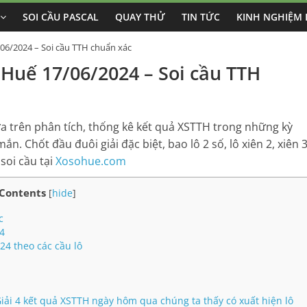
SOI CẦU PASCAL
QUAY THỬ
TIN TỨC
KINH NGHIỆM 
06/2024 – Soi cầu TTH chuẩn xác
Huế 17/06/2024 – Soi cầu TTH
 trên phân tích, thống kê kết quả
XSTTH
trong những kỳ
 Chốt đầu đuôi giải đặc biệt, bao lô 2 số, lô xiên 2, xiên 
 soi cầu tại
Xosohue.com
Contents
[
hide
]
c
4
24 theo các cầu lô
ải 4 kết quả XSTTH ngày hôm qua chúng ta thấy có xuất hiện lô