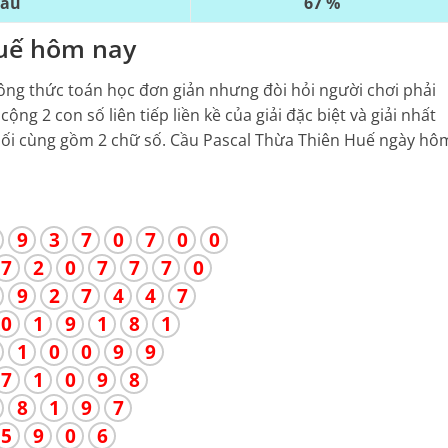
cầu
67 %
uế
hôm nay
ng thức toán học đơn giản nhưng đòi hỏi người chơi phải
cộng 2 con số liên tiếp liền kề của giải đặc biệt và giải nhất
cuối cùng gồm 2 chữ số. Cầu Pascal
Thừa Thiên Huế
ngày hô
9
3
7
0
7
0
0
7
2
0
7
7
7
0
9
2
7
4
4
7
0
1
9
1
8
1
1
0
0
9
9
7
1
0
9
8
8
1
9
7
5
9
0
6