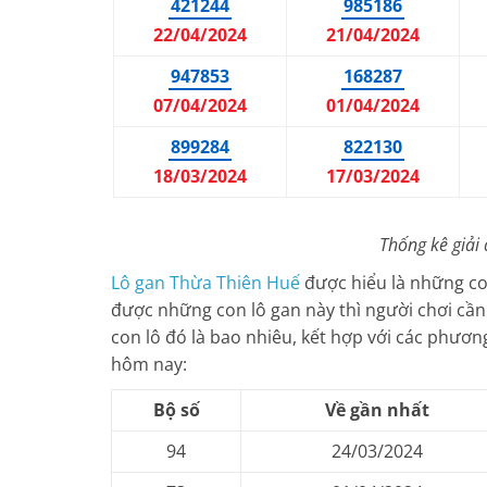
421244
985186
22/04/2024
21/04/2024
947853
168287
07/04/2024
01/04/2024
899284
822130
18/03/2024
17/03/2024
Thống kê giải 
Lô gan
Thừa Thiên Huế
được hiểu là những con
được những con lô gan này thì người chơi cần 
con lô đó là bao nhiêu, kết hợp với các phươn
hôm nay:
Bộ số
Về gần nhất
94
24/03/2024