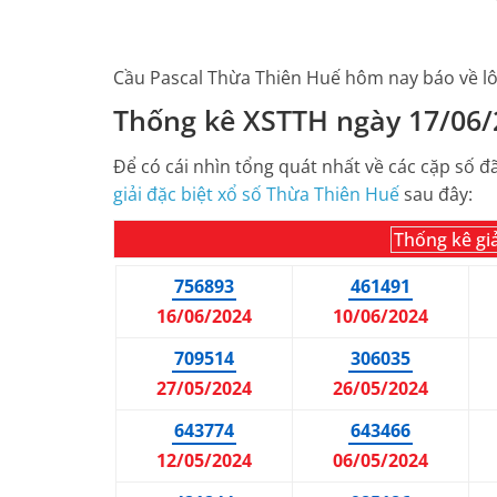
Cầu Pascal
Thừa Thiên Huế
hôm nay báo về lô
Thống kê
XSTTH
ngày
17/06/
Để có cái nhìn tổng quát nhất về các cặp số 
giải đặc biệt xổ số
Thừa Thiên Huế
sau đây:
Thống kê giả
756893
461491
16/06/2024
10/06/2024
709514
306035
27/05/2024
26/05/2024
643774
643466
12/05/2024
06/05/2024