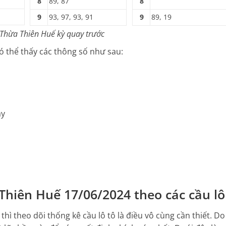
8
89, 87
8
9
93, 97, 93, 91
9
89, 19
Thừa Thiên Huế
kỳ quay trước
ó thể thấy các thông số như sau:
áy
Thiên Huế
17/06/2024
theo các cầu lô
thì theo dõi thống kê cầu lô tô là điều vô cùng cần thiết. Do