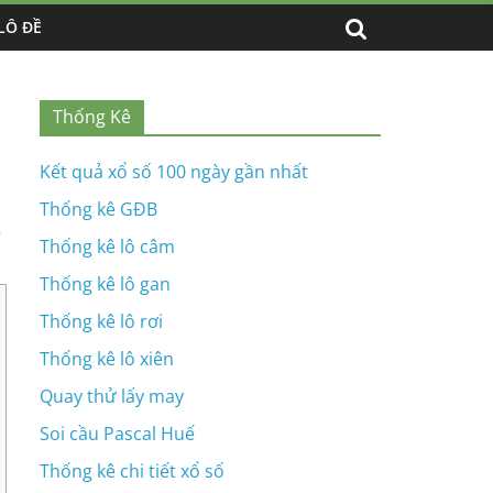
LÔ ĐỀ
Thống Kê
Kết quả xổ số 100 ngày gần nhất
Thống kê GĐB
3
Thống kê lô câm
Thống kê lô gan
Thống kê lô rơi
Thống kê lô xiên
Quay thử lấy may
Soi cầu Pascal Huế
Thống kê chi tiết xổ số