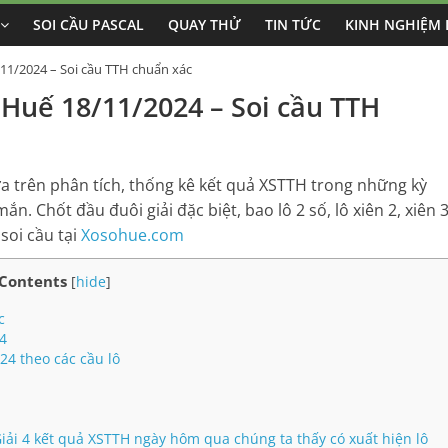
SOI CẦU PASCAL
QUAY THỬ
TIN TỨC
KINH NGHIỆM 
11/2024 – Soi cầu TTH chuẩn xác
Huế 18/11/2024 – Soi cầu TTH
 trên phân tích, thống kê kết quả
XSTTH
trong những kỳ
 Chốt đầu đuôi giải đặc biệt, bao lô 2 số, lô xiên 2, xiên 
 soi cầu tại
Xosohue.com
Contents
[
hide
]
c
4
24 theo các cầu lô
ải 4 kết quả XSTTH ngày hôm qua chúng ta thấy có xuất hiện lô