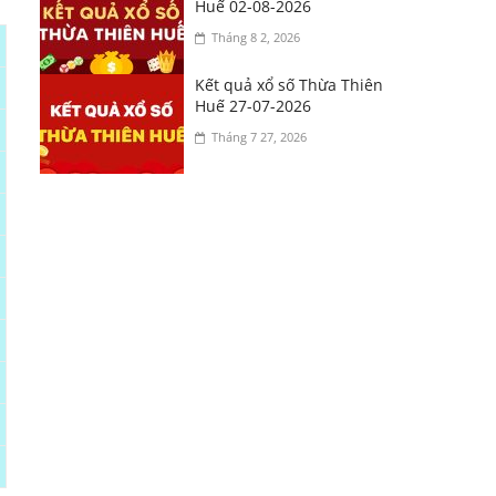
Huế 02-08-2026
Tháng 8 2, 2026
Kết quả xổ số Thừa Thiên
Huế 27-07-2026
Tháng 7 27, 2026