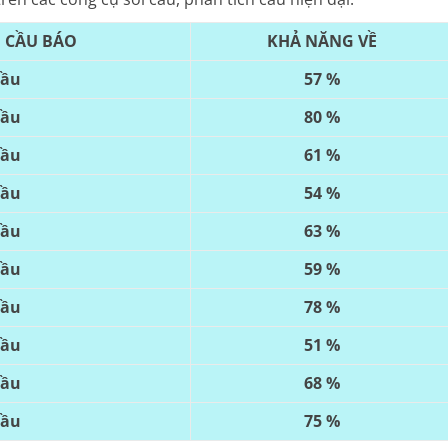
 CẦU BÁO
KHẢ NĂNG VỀ
cầu
57 %
cầu
80 %
cầu
61 %
cầu
54 %
cầu
63 %
cầu
59 %
cầu
78 %
cầu
51 %
cầu
68 %
cầu
75 %