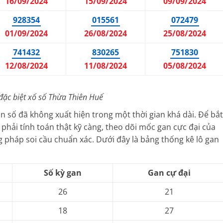
16/09/2024
15/09/2024
09/09/2024
928354
015561
072479
01/09/2024
26/08/2024
25/08/2024
741432
830265
751830
12/08/2024
11/08/2024
05/08/2024
đặc biệt xổ số
Thừa Thiên Huế
 số đã không xuất hiện trong một thời gian khá dài. Để bắt
phải tính toán thật kỹ càng, theo dõi mốc gan cực đại của
g pháp soi cầu chuẩn xác. Dưới đây là bảng thống kê lô gan
Số kỳ gan
Gan cự đại
26
21
18
27