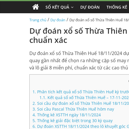
SỔ KẾT QUẢ
DỰ ĐOÁN
THỐNG KÊ
/
/
Trang chủ
Dự đoán
Dự đoán xổ số Thừa Thiên Huế 18/
Dự đoán xổ số Thừa Thiên 
chuẩn xác
Dự đoán xổ số
Thừa Thiên Huế
18/11/2024
dựa
quay gần nhất để chọn ra những cặp số may mắn.
và lô giải 8 miễn phí, chuẩn xác từ các cao thủ
1.
Phân tích kết quả xổ số Thừa Thiên Huế kỳ trướ
1.1.
Kết quả sổ xố Thừa Thiên Huế – 17-11-202
2.
Soi cầu dự đoán xổ số Thừa Thiên Huế 18/11/20
3.
Soi cầu Pascal Thừa Thiên Huế hôm nay
4.
Thống kê XSTTH ngày 18/11/2024
5.
Thống kê giải đặc biệt trong 30 kỳ quay
6.
Dự đoán XSTTH 18/11/2024 theo lô khuyết góc Gi