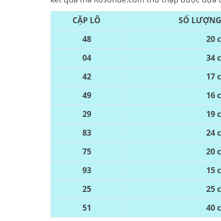
CẶP LÔ
SỐ LƯỢNG
48
20 
04
34 
42
17 
49
16 
29
19 
83
24 
75
20 
93
15 
25
25 
51
40 