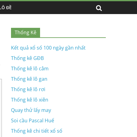
LÔ ĐỀ
Thống Kê
Kết quả xổ số 100 ngày gần nhất
Thống kê GĐB
3
Thống kê lô câm
Thống kê lô gan
Thống kê lô rơi
Thống kê lô xiên
Quay thử lấy may
Soi cầu Pascal Huế
Thống kê chi tiết xổ số