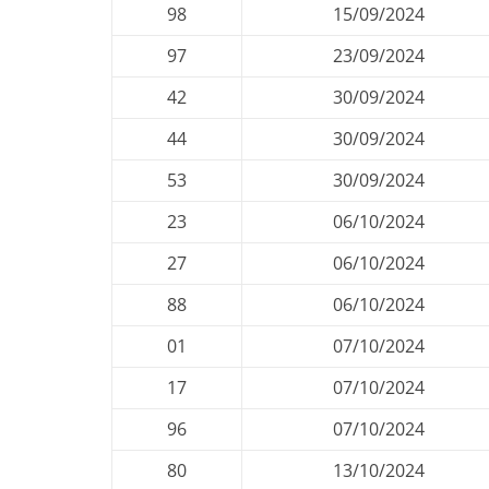
98
15/09/2024
97
23/09/2024
42
30/09/2024
44
30/09/2024
53
30/09/2024
23
06/10/2024
27
06/10/2024
88
06/10/2024
01
07/10/2024
17
07/10/2024
96
07/10/2024
80
13/10/2024