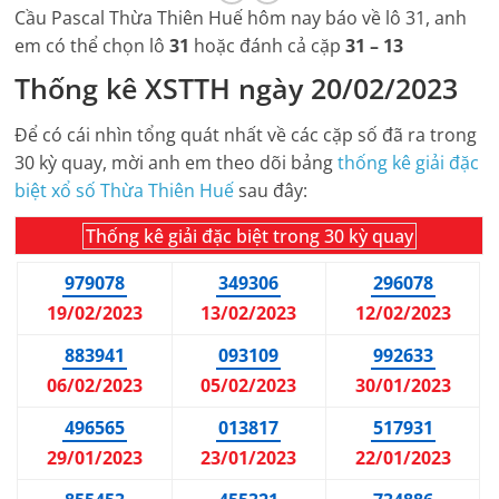
Cầu Pascal
Thừa Thiên Huế
hôm nay báo về lô 31, anh
em có thể chọn lô
31
hoặc đánh cả cặp
31 – 13
Thống kê
XSTTH
ngày
20/02/2023
Để có cái nhìn tổng quát nhất về các cặp số đã ra trong
30 kỳ quay, mời anh em theo dõi bảng
thống kê giải đặc
biệt xổ số
Thừa Thiên Huế
sau đây:
Thống kê giải đặc biệt trong 30 kỳ quay
979078
349306
296078
19/02/2023
13/02/2023
12/02/2023
883941
093109
992633
06/02/2023
05/02/2023
30/01/2023
496565
013817
517931
29/01/2023
23/01/2023
22/01/2023