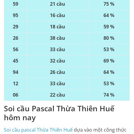
59
21 cầu
75 %
95
16 cầu
64 %
29
18 cầu
59 %
26
38 cầu
80 %
56
33 cầu
53 %
45
32 cầu
69 %
94
26 cầu
64 %
12
33 cầu
53 %
06
22 cầu
74 %
Soi cầu Pascal
Thừa Thiên Huế
hôm nay
Soi cầu pascal
Thừa Thiên Huế
dựa vào một công thức