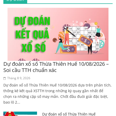
Dự đoán xổ số Thừa Thiên Huế 10/08/2026 –
Soi cầu TTH chuẩn xác
Tháng 8 9, 2026
Dự đoán xổ số Thừa Thiên Huế 10/08/2026 dựa trên phân tích,
thống kê kết quả XSTTH trong những kỳ quay gần nhất để
chọn ra những cặp số may mắn. Chốt đầu đuôi giải đặc biệt,
bao lô 2...
Dự đoán xổ số Thừa Thiên Huế