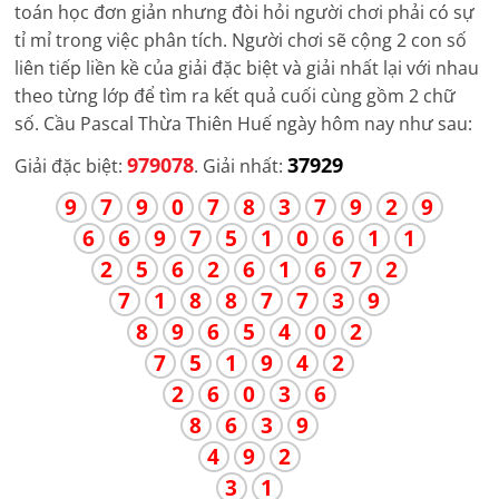
toán học đơn giản nhưng đòi hỏi người chơi phải có sự
tỉ mỉ trong việc phân tích. Người chơi sẽ cộng 2 con số
liên tiếp liền kề của giải đặc biệt và giải nhất lại với nhau
theo từng lớp để tìm ra kết quả cuối cùng gồm 2 chữ
số. Cầu Pascal
Thừa Thiên Huế
ngày hôm nay như sau:
979078
37929
Giải đặc biệt:
. Giải nhất:
9
7
9
0
7
8
3
7
9
2
9
6
6
9
7
5
1
0
6
1
1
2
5
6
2
6
1
6
7
2
7
1
8
8
7
7
3
9
8
9
6
5
4
0
2
7
5
1
9
4
2
2
6
0
3
6
8
6
3
9
4
9
2
3
1