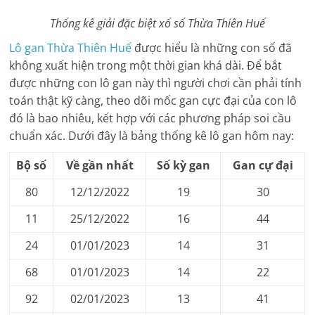
Thống kê giải đặc biệt xổ số
Thừa Thiên Huế
Lô gan
Thừa Thiên Huế
được hiểu là những con số đã
không xuất hiện trong một thời gian khá dài. Để bắt
được những con lô gan này thì người chơi cần phải tính
toán thật kỹ càng, theo dõi mốc gan cực đại của con lô
đó là bao nhiêu, kết hợp với các phương pháp soi cầu
chuẩn xác. Dưới đây là bảng thống kê lô gan hôm nay:
Bộ số
Về gần nhất
Số kỳ gan
Gan cự đại
80
12/12/2022
19
30
11
25/12/2022
16
44
24
01/01/2023
14
31
68
01/01/2023
14
22
92
02/01/2023
13
41