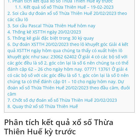
1.
Phân tích kết quả xổ số Thừa Thiên Huế kỳ trước
1.1.
Kết quả sổ xố Thừa Thiên Huế – 19-02-2023
2.
Soi cầu dự đoán xổ số Thừa Thiên Huế 20/02/2023 theo
các cầu lô
3.
Soi cầu Pascal Thừa Thiên Huế hôm nay
4.
Thống kê XSTTH ngày 20/02/2023
5.
Thống kê giải đặc biệt trong 30 kỳ quay
6.
Dự đoán XSTTH 20/02/2023 theo lô khuyết góc Giải 4 kết
quả XSTTH ngày hôm qua chúng ta thấy có xuất hiện lô
khuyết góc như sau: 23062 62402 Ở giải 4 có các bộ số với
các góc đều là số 2, góc còn lại là số 6 nên chúng ta có thể
đánh cặp 62 – 26 cho ngày hôm nay. 07771 13761 Ở giải 4
có các bộ số với các góc đều là số 1, góc còn lại là số 0 nên
chúng ta có thể đánh cặp 01 – 10 cho ngày hôm nay. Dự
đoán xổ số Thừa Thiên Huế 20/02/2023 theo đầu câm, đuôi
câm
7.
Chốt số dự đoán xổ số Thừa Thiên Huế 20/02/2023
8.
Quay thử xổ số Thừa Thiên Huế
Phân tích kết quả xổ số
Thừa
Thiên Huế
kỳ trước