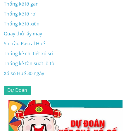
Thống kê lô gan
Thống kê lô rơi
Thống kê lô xiên
Quay thử lấy may
Soi cầu Pascal Huế
Thống kê chi tiết xổ số
Thống kê tần suất lô tô
Xổ số Huế 30 ngày
Dự Đoán