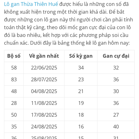
Lô gan
Thừa Thiên Huế
được hiểu là những con số đã
không xuất hiện trong một thời gian khá dài. Để bắt
được những con lô gan này thì người chơi cần phải tính
toán thật kỹ càng, theo dõi mốc gan cực đại của con lô
đó là bao nhiêu, kết hợp với các phương pháp soi cầu
chuẩn xác. Dưới đây là bảng thống kê lô gan hôm nay:
Bộ số
Về gần nhất
Số kỳ gan
Gan cự đại
58
22/06/2025
34
32
83
28/07/2025
23
36
48
04/08/2025
21
30
28
11/08/2025
19
36
50
17/08/2025
18
27
35
24/08/2025
16
40
36
25/08/2025
15
31