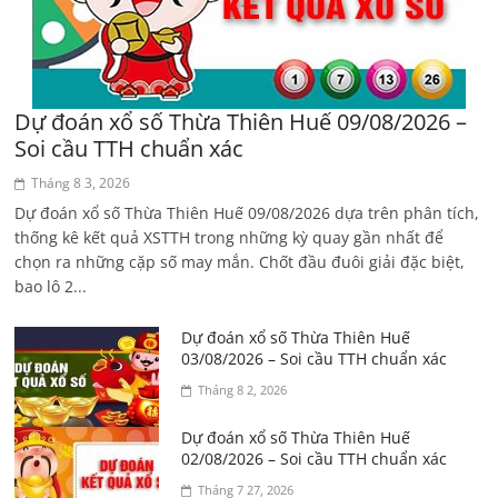
Dự đoán xổ số Thừa Thiên Huế 09/08/2026 –
Soi cầu TTH chuẩn xác
Tháng 8 3, 2026
Dự đoán xổ số Thừa Thiên Huế 09/08/2026 dựa trên phân tích,
thống kê kết quả XSTTH trong những kỳ quay gần nhất để
chọn ra những cặp số may mắn. Chốt đầu đuôi giải đặc biệt,
bao lô 2...
Dự đoán xổ số Thừa Thiên Huế
03/08/2026 – Soi cầu TTH chuẩn xác
Tháng 8 2, 2026
Dự đoán xổ số Thừa Thiên Huế
02/08/2026 – Soi cầu TTH chuẩn xác
Tháng 7 27, 2026