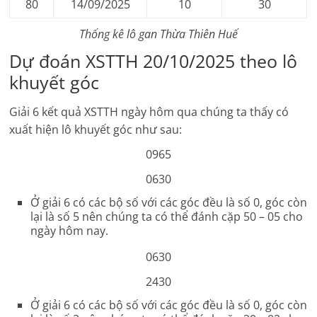
80
14/09/2025
10
30
Thống kê lô gan
Thừa Thiên Huế
Dự đoán
XSTTH
20/10/2025 theo lô
khuyết góc
Giải 6 kết quả
XSTTH
ngày hôm qua chúng ta thấy có
xuất hiện lô khuyết góc như sau:
0965
0630
Ở giải 6 có các bộ số với các góc đều là số 0, góc còn
lại là số 5 nên chúng ta có thể đánh cặp 50 – 05 cho
ngày hôm nay.
0630
2430
Ở giải 6 có các bộ số với các góc đều là số 0, góc còn