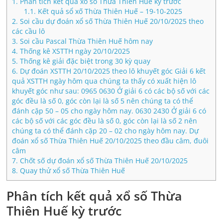
1.
Phân tích kết quả xổ số Thừa Thiên Huế kỳ trước
1.1.
Kết quả sổ xố Thừa Thiên Huế – 19-10-2025
2.
Soi cầu dự đoán xổ số Thừa Thiên Huế 20/10/2025 theo
các cầu lô
3.
Soi cầu Pascal Thừa Thiên Huế hôm nay
4.
Thống kê XSTTH ngày 20/10/2025
5.
Thống kê giải đặc biệt trong 30 kỳ quay
6.
Dự đoán XSTTH 20/10/2025 theo lô khuyết góc Giải 6 kết
quả XSTTH ngày hôm qua chúng ta thấy có xuất hiện lô
khuyết góc như sau: 0965 0630 Ở giải 6 có các bộ số với các
góc đều là số 0, góc còn lại là số 5 nên chúng ta có thể
đánh cặp 50 – 05 cho ngày hôm nay. 0630 2430 Ở giải 6 có
các bộ số với các góc đều là số 0, góc còn lại là số 2 nên
chúng ta có thể đánh cặp 20 – 02 cho ngày hôm nay. Dự
đoán xổ số Thừa Thiên Huế 20/10/2025 theo đầu câm, đuôi
câm
7.
Chốt số dự đoán xổ số Thừa Thiên Huế 20/10/2025
8.
Quay thử xổ số Thừa Thiên Huế
Phân tích kết quả xổ số
Thừa
Thiên Huế
kỳ trước