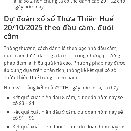
lại là số 2 nên chúng ta có thể đánh cặp 20 – 02 cho
ngày hôm nay.
Dự đoán xổ số
Thừa Thiên Huế
20/10/2025
theo đầu câm, đuôi
câm
Thông thường, cách đánh lô theo bạc nhớ đầu câm,
đuôi câm được đánh giá là một trong những phương
pháp đem lại hiệu quả khá cao. Phương pháp này được
áp dụng dựa trên phân tích, thống kê kết quả xổ số
Thừa Thiên Huế
trong nhiều năm.
Nhìn vào bảng kết quả
XSTTH
ngày hôm qua, ta thấy:
Kết quả xuất hiện đầu 8 câm, dự đoán hôm nay sẽ
có 83 – 84.
Kết quả xuất hiện đầu 9 câm, dự đoán hôm nay sẽ
có 91 – 96.
Kết quả xuất hiện đuôi 1 câm, dự đoán hôm nay sẽ