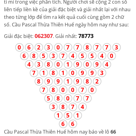
tỉ mỉ trong việc phân tích. Người chơi sẽ cộng 2 con số
liên tiếp liền kề của giải đặc biệt và giải nhất lại với nhau
theo từng lớp để tìm ra kết quả cuối cùng gồm 2 chữ
số. Cầu Pascal
Thừa Thiên Huế
ngày hôm nay như sau:
062307
78773
Giải đặc biệt:
. Giải nhất:
0
6
2
3
0
7
7
8
7
7
3
6
8
5
3
7
4
5
5
4
0
4
3
8
0
1
9
0
9
4
7
1
8
1
0
9
9
3
8
9
9
1
9
8
2
7
8
0
0
7
0
5
8
0
7
7
3
8
7
4
1
5
1
6
6
Cầu Pascal
Thừa Thiên Huế
hôm nay báo về lô
66