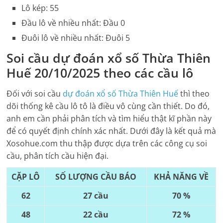
Lô kép: 55
Đầu lô về nhiều nhất: Đầu 0
Đuôi lô về nhiều nhất: Đuôi 5
Soi cầu dự đoán xổ số
Thừa Thiên
Huế
20/10/2025
theo các cầu lô
Đối với soi cầu
dự đoán xổ số
Thừa Thiên Huế
thì theo
dõi thống kê cầu lô tô là điều vô cùng cần thiết. Do đó,
anh em cần phải phân tích và tìm hiểu thật kĩ phần này
để có quyết định chính xác nhất. Dưới đây là kết quả mà
Xosohue.com
thu thập được dựa trên các công cụ soi
cầu, phân tích cầu hiện đại.
CẶP LÔ
SỐ LƯỢNG CẦU BÁO
KHẢ NĂNG VỀ
62
27 cầu
70 %
48
22 cầu
72 %