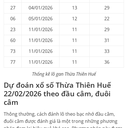
27
04/01/2026
13
29
06
05/01/2026
12
22
23
11/01/2026
11
29
60
11/01/2026
11
31
73
11/01/2026
11
33
77
11/01/2026
11
36
Thống kê lô gan
Thừa Thiên Huế
Dự đoán xổ số
Thừa Thiên Huế
22/02/2026
theo đầu câm, đuôi
câm
Thông thường, cách đánh lô theo bạc nhớ đầu câm,
đuôi câm được đánh giá là một trong những phương