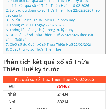
1.
Phân tích kết quả xổ số Thừa Thiên Huế kỳ trước
1.1.
Kết quả sổ xố Thừa Thiên Huế – 16-02-2026
2.
Soi cầu dự đoán xổ số Thừa Thiên Huế 22/02/2026 theo
các cầu lô
3.
Soi cầu Pascal Thừa Thiên Huế hôm nay
4.
Thống kê XSTTH ngày 22/02/2026
5.
Thống kê giải đặc biệt trong 30 kỳ quay
6.
Dự đoán xổ số Thừa Thiên Huế 22/02/2026 theo đầu
câm, đuôi câm
7.
Chốt số dự đoán xổ số Thừa Thiên Huế 22/02/2026
8.
Quay thử xổ số Thừa Thiên Huế
Phân tích kết quả xổ số
Thừa
Thiên Huế
kỳ trước
Kết quả sổ xố
Thừa Thiên Huế
– 16-02-2026
ĐB
761468
Nhất
21434
Nhì
83214