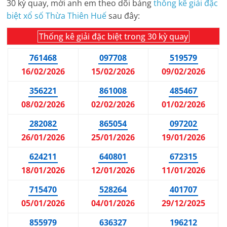
30 kỳ quay, mời anh em theo dõi bảng
thống kê giải đặc
biệt xổ số
Thừa Thiên Huế
sau đây:
Thống kê giải đặc biệt trong 30 kỳ quay
761468
097708
519579
16/02/2026
15/02/2026
09/02/2026
356221
861008
485467
08/02/2026
02/02/2026
01/02/2026
282082
865054
097202
26/01/2026
25/01/2026
19/01/2026
624211
640801
672315
18/01/2026
12/01/2026
11/01/2026
715470
528264
401707
05/01/2026
04/01/2026
29/12/2025
855979
636327
196212