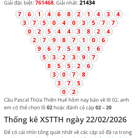
761468
21434
Giải đặc biệt:
. Giải nhất:
7
6
1
4
6
8
2
1
4
3
4
3
7
5
0
4
0
3
5
7
7
0
2
5
4
4
3
8
2
4
2
7
9
8
7
1
0
6
9
6
7
5
8
1
6
5
3
2
3
9
7
8
5
5
2
6
3
0
7
8
3
7
5
0
2
Cầu Pascal
Thừa Thiên Huế
hôm nay báo về lô 02, anh
em có thể chọn lô
02
hoặc đánh cả cặp
02 – 20
Thống kê
XSTTH
ngày
22/02/2026
Để có cái nhìn tổng quát nhất về các cặp số đã ra trong