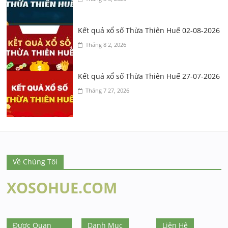
Kết quả xổ số Thừa Thiên Huế 02-08-2026
Tháng 8 2, 2026
Kết quả xổ số Thừa Thiên Huế 27-07-2026
Tháng 7 27, 2026
Về Chúng Tôi
XOSOHUE.COM
Được Quan
Danh Mục
Liên Hệ