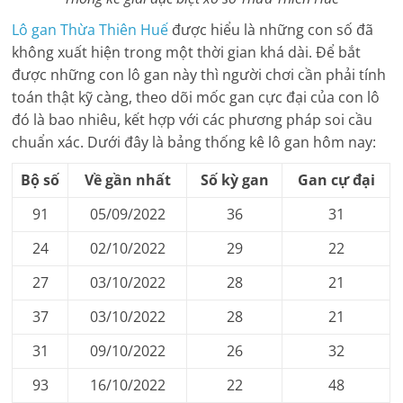
Lô gan
Thừa Thiên Huế
được hiểu là những con số đã
không xuất hiện trong một thời gian khá dài. Để bắt
được những con lô gan này thì người chơi cần phải tính
toán thật kỹ càng, theo dõi mốc gan cực đại của con lô
đó là bao nhiêu, kết hợp với các phương pháp soi cầu
chuẩn xác. Dưới đây là bảng thống kê lô gan hôm nay:
Bộ số
Về gần nhất
Số kỳ gan
Gan cự đại
91
05/09/2022
36
31
24
02/10/2022
29
22
27
03/10/2022
28
21
37
03/10/2022
28
21
31
09/10/2022
26
32
93
16/10/2022
22
48