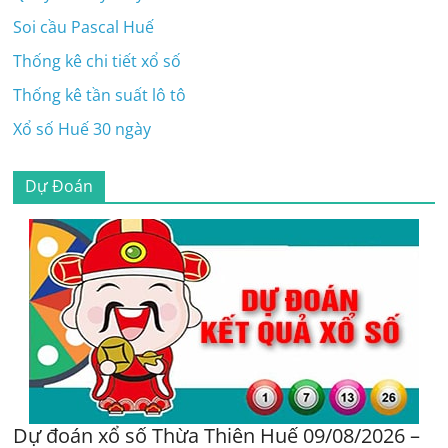
Soi cầu Pascal Huế
Thống kê chi tiết xổ số
Thống kê tần suất lô tô
Xổ số Huế 30 ngày
Dự Đoán
Dự đoán xổ số Thừa Thiên Huế 09/08/2026 –