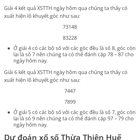
Giải 4 kết quả
XSTTH
ngày hôm qua chúng ta thấy có
xuất hiện lô khuyết góc như sau:
73148
83228
Ở giải 4 có các bộ số với các góc đều là số 8, góc còn
lại là số 7 nên chúng ta có thể đánh cặp 78 – 87 cho
ngày hôm nay.
Giải 6 kết quả
XSTTH
ngày hôm qua chúng ta thấy có
xuất hiện lô khuyết góc như sau:
7447
7899
Ở giải 5 có các bộ số với các góc đều là số 7, góc còn
lại là số 9 nên chúng ta có thể đánh cặp 97 – 79 cho
ngày hôm nay.
Dự đoán xổ số
Thừa Thiên Huế