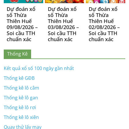
Dự đoán xổ
Dự đoán xổ
Dự đoán xổ
số Thừa
số Thừa
số Thừa
Thiên Huế
Thiên Huế
Thiên Huế
09/08/2026 –
03/08/2026 –
02/08/2026 –
Soi cầu TTH
Soi cầu TTH
Soi cầu TTH
chuẩn xác
chuẩn xác
chuẩn xác
Thống Kê
Kết quả xổ số 100 ngày gần nhất
Thống kê GĐB
Thống kê lô câm
Thống kê lô gan
Thống kê lô rơi
Thống kê lô xiên
Quay thử lấy may