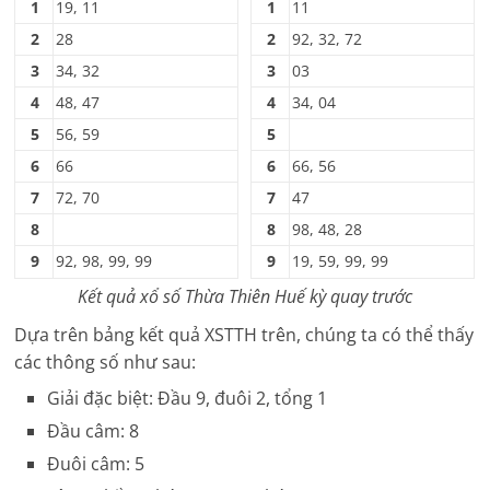
1
19, 11
1
11
2
28
2
92, 32, 72
3
34, 32
3
03
4
48, 47
4
34, 04
5
56, 59
5
6
66
6
66, 56
7
72, 70
7
47
8
8
98, 48, 28
9
92, 98, 99, 99
9
19, 59, 99, 99
Kết quả xổ số
Thừa Thiên Huế
kỳ quay trước
Dựa trên bảng kết quả
XSTTH
trên, chúng ta có thể thấy
các thông số như sau:
Giải đặc biệt: Đầu 9, đuôi 2, tổng 1
Đầu câm: 8
Đuôi câm: 5