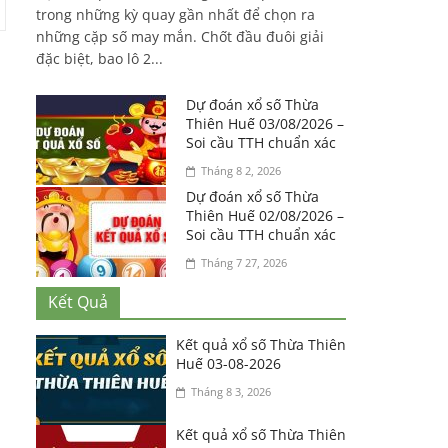
trong những kỳ quay gần nhất để chọn ra
những cặp số may mắn. Chốt đầu đuôi giải
đặc biệt, bao lô 2...
Dự đoán xổ số Thừa
Thiên Huế 03/08/2026 –
Soi cầu TTH chuẩn xác
Tháng 8 2, 2026
Dự đoán xổ số Thừa
Thiên Huế 02/08/2026 –
Soi cầu TTH chuẩn xác
Tháng 7 27, 2026
Kết Quả
Kết quả xổ số Thừa Thiên
Huế 03-08-2026
Tháng 8 3, 2026
Kết quả xổ số Thừa Thiên