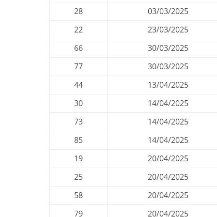
28
03/03/2025
22
23/03/2025
66
30/03/2025
77
30/03/2025
44
13/04/2025
30
14/04/2025
73
14/04/2025
85
14/04/2025
19
20/04/2025
25
20/04/2025
58
20/04/2025
79
20/04/2025