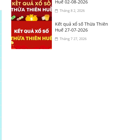
Huế 02-08-2026
Tháng 8 2, 2026
Kết quả xổ số Thừa Thiên
Huế 27-07-2026
Tháng 7 27, 2026