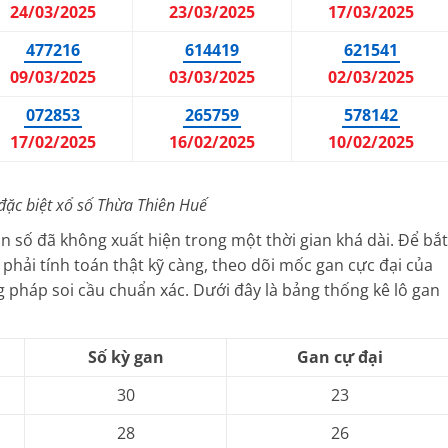
24/03/2025
23/03/2025
17/03/2025
477216
614419
621541
09/03/2025
03/03/2025
02/03/2025
072853
265759
578142
17/02/2025
16/02/2025
10/02/2025
đặc biệt xổ số
Thừa Thiên Huế
 số đã không xuất hiện trong một thời gian khá dài. Để bắt
phải tính toán thật kỹ càng, theo dõi mốc gan cực đại của
g pháp soi cầu chuẩn xác. Dưới đây là bảng thống kê lô gan
Số kỳ gan
Gan cự đại
30
23
28
26