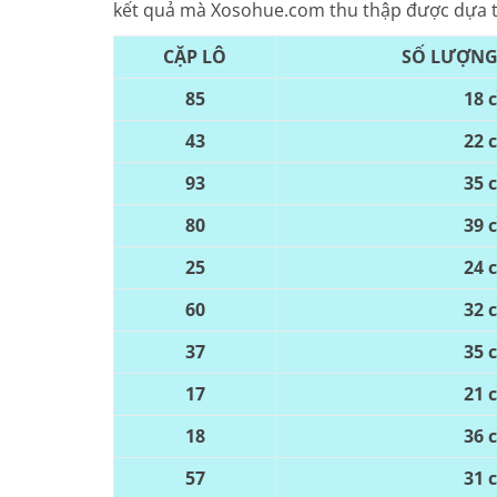
kết quả mà
Xosohue.com
thu thập được dựa tr
CẶP LÔ
SỐ LƯỢNG
85
18 
43
22 
93
35 
80
39 
25
24 
60
32 
37
35 
17
21 
18
36 
57
31 