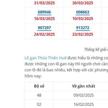
31/03/2025
30/03/2025
689946
008663
16/03/2025
10/03/2025
907297
913272
24/02/2025
23/02/2025
Thống kê giải 
Lô gan
Thừa Thiên Huế
được hiểu là những con
được những con lô gan này thì người chơi cần 
con lô đó là bao nhiêu, kết hợp với các phươn
hôm nay:
Bộ số
Về gần nhất
48
09/02/2025
02
16/02/2025