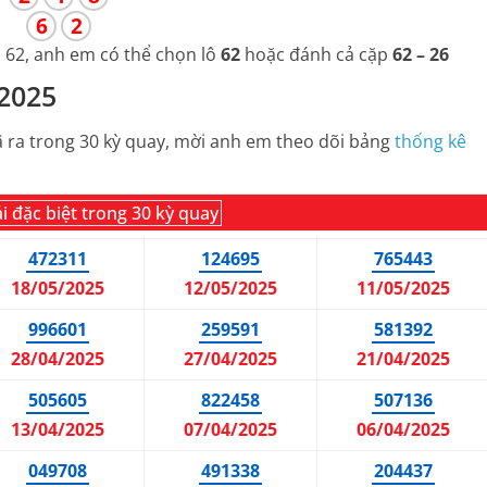
6
2
 62, anh em có thể chọn lô
62
hoặc đánh cả cặp
62 – 26
2025
đã ra trong 30 kỳ quay, mời anh em theo dõi bảng
thống kê
i đặc biệt trong 30 kỳ quay
472311
124695
765443
18/05/2025
12/05/2025
11/05/2025
996601
259591
581392
28/04/2025
27/04/2025
21/04/2025
505605
822458
507136
13/04/2025
07/04/2025
06/04/2025
049708
491338
204437