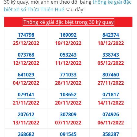
30 kỳ quay, mời anh em theo dõi bảng
thống kê giải đặc
biệt xổ số
Thừa Thiên Huế
sau đây:
Thống kê giải đặc biệt trong 30 kỳ quay
174798
169092
842374
25/12/2022
19/12/2022
18/12/2022
073768
053243
338743
12/12/2022
11/12/2022
05/12/2022
641029
771033
807460
04/12/2022
28/11/2022
27/11/2022
079141
103652
071817
21/11/2022
20/11/2022
14/11/2022
207612
307809
074926
13/11/2022
07/11/2022
06/11/2022
268682
091545
358287