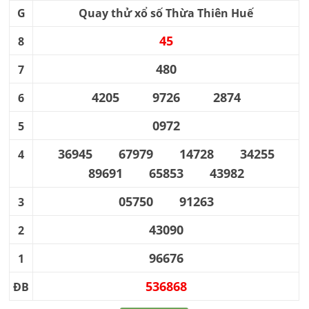
G
Quay thử xổ số
Thừa Thiên Huế
45
8
480
7
4205
9726
2874
6
0972
5
36945
67979
14728
34255
4
89691
65853
43982
05750
91263
3
43090
2
96676
1
536868
ĐB