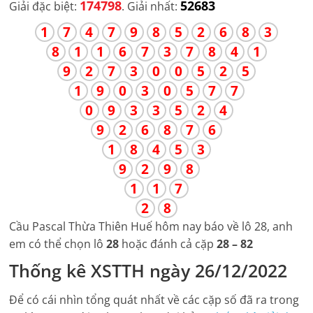
174798
52683
Giải đặc biệt:
. Giải nhất:
1
7
4
7
9
8
5
2
6
8
3
8
1
1
6
7
3
7
8
4
1
9
2
7
3
0
0
5
2
5
1
9
0
3
0
5
7
7
0
9
3
3
5
2
4
9
2
6
8
7
6
1
8
4
5
3
9
2
9
8
1
1
7
2
8
Cầu Pascal
Thừa Thiên Huế
hôm nay báo về lô 28, anh
em có thể chọn lô
28
hoặc đánh cả cặp
28 – 82
Thống kê
XSTTH
ngày
26/12/2022
Để có cái nhìn tổng quát nhất về các cặp số đã ra trong