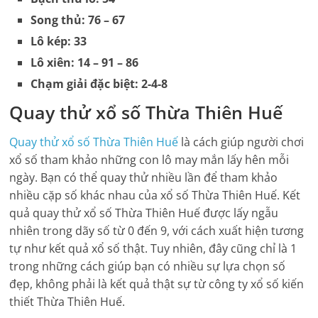
Song thủ: 76 – 67
Lô kép: 33
Lô xiên: 14 – 91 – 86
Chạm giải đặc biệt: 2-4-8
Quay thử xổ số
Thừa Thiên Huế
Quay thử xổ số
Thừa Thiên Huế
là cách giúp người chơi
xổ số tham khảo những con lô may mắn lấy hên mỗi
ngày. Bạn có thể quay thử nhiều lần để tham khảo
nhiều cặp số khác nhau của xổ số
Thừa Thiên Huế
. Kết
quả quay thử xổ số
Thừa Thiên Huế
được lấy ngẫu
nhiên trong dãy số từ 0 đến 9, với cách xuất hiện tương
tự như kết quả xổ số thật. Tuy nhiên, đây cũng chỉ là 1
trong những cách giúp bạn có nhiều sự lựa chọn số
đẹp, không phải là kết quả thật sự từ công ty xổ số kiến
thiết
Thừa Thiên Huế
.