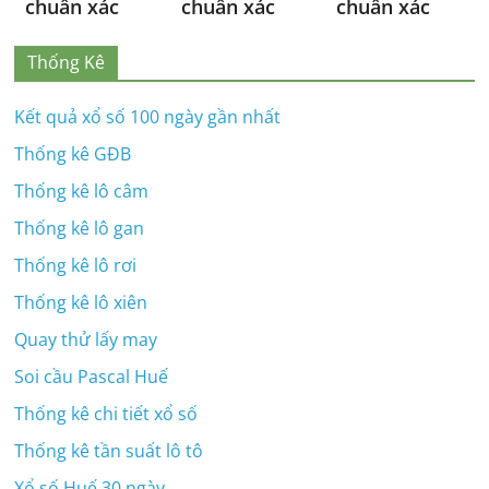
chuẩn xác
chuẩn xác
chuẩn xác
Thống Kê
Kết quả xổ số 100 ngày gần nhất
Thống kê GĐB
Thống kê lô câm
Thống kê lô gan
Thống kê lô rơi
Thống kê lô xiên
Quay thử lấy may
Soi cầu Pascal Huế
Thống kê chi tiết xổ số
Thống kê tần suất lô tô
Xổ số Huế 30 ngày