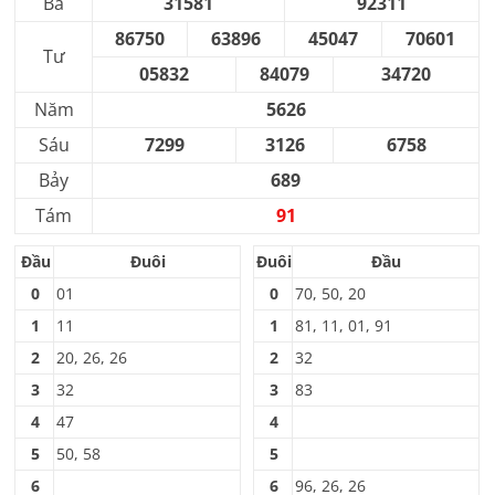
Ba
31581
92311
86750
63896
45047
70601
Tư
05832
84079
34720
Năm
5626
Sáu
7299
3126
6758
Bảy
689
Tám
91
Đầu
Đuôi
Đuôi
Đầu
0
01
0
70, 50, 20
1
11
1
81, 11, 01, 91
2
20, 26, 26
2
32
3
32
3
83
4
47
4
5
50, 58
5
6
6
96, 26, 26