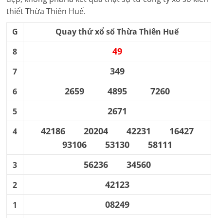
thiết
Thừa Thiên Huế
.
G
Quay thử xổ số
Thừa Thiên Huế
49
8
349
7
2659
4895
7260
6
2671
5
42186
20204
42231
16427
4
93106
53130
58111
56236
34560
3
42123
2
08249
1