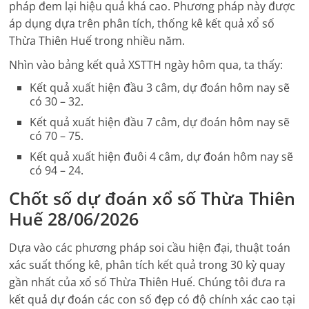
pháp đem lại hiệu quả khá cao. Phương pháp này được
áp dụng dựa trên phân tích, thống kê kết quả xổ số
Thừa Thiên Huế
trong nhiều năm.
Nhìn vào bảng kết quả
XSTTH
ngày hôm qua, ta thấy:
Kết quả xuất hiện đầu 3 câm, dự đoán hôm nay sẽ
có 30 – 32.
Kết quả xuất hiện đầu 7 câm, dự đoán hôm nay sẽ
có 70 – 75.
Kết quả xuất hiện đuôi 4 câm, dự đoán hôm nay sẽ
có 94 – 24.
Chốt số dự đoán xổ số
Thừa Thiên
Huế
28/06/2026
Dựa vào các phương pháp soi cầu hiện đại, thuật toán
xác suất thống kê, phân tích kết quả trong 30 kỳ quay
gần nhất của xổ số
Thừa Thiên Huế
. Chúng tôi đưa ra
kết quả dự đoán các con số đẹp có độ chính xác cao tại