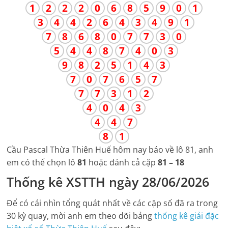
1
2
2
2
0
6
8
5
9
0
1
3
4
4
2
6
4
3
4
9
1
7
8
6
8
0
7
7
3
0
5
4
4
8
7
4
0
3
9
8
2
5
1
4
3
7
0
7
6
5
7
7
7
3
1
2
4
0
4
3
4
4
7
8
1
Cầu Pascal
Thừa Thiên Huế
hôm nay báo về lô 81, anh
em có thể chọn lô
81
hoặc đánh cả cặp
81 – 18
Thống kê
XSTTH
ngày
28/06/2026
Để có cái nhìn tổng quát nhất về các cặp số đã ra trong
30 kỳ quay, mời anh em theo dõi bảng
thống kê giải đặc