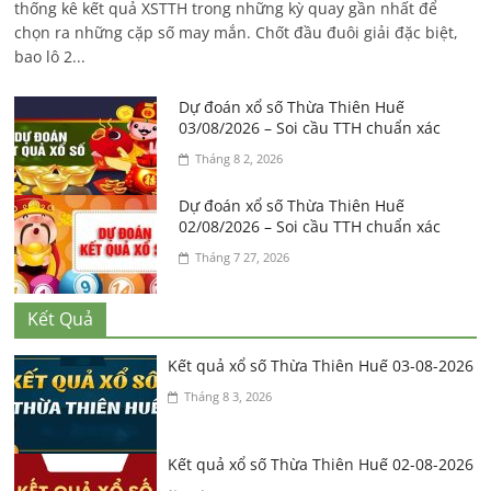
thống kê kết quả XSTTH trong những kỳ quay gần nhất để
chọn ra những cặp số may mắn. Chốt đầu đuôi giải đặc biệt,
bao lô 2...
Dự đoán xổ số Thừa Thiên Huế
03/08/2026 – Soi cầu TTH chuẩn xác
Tháng 8 2, 2026
Dự đoán xổ số Thừa Thiên Huế
02/08/2026 – Soi cầu TTH chuẩn xác
Tháng 7 27, 2026
Kết Quả
Kết quả xổ số Thừa Thiên Huế 03-08-2026
Tháng 8 3, 2026
Kết quả xổ số Thừa Thiên Huế 02-08-2026