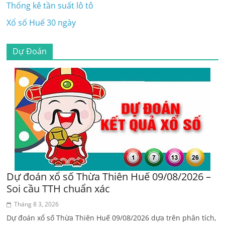
Thống kê tần suất lô tô
Xổ số Huế 30 ngày
Dự Đoán
Dự đoán xổ số Thừa Thiên Huế 09/08/2026 –
Soi cầu TTH chuẩn xác
Tháng 8 3, 2026
Dự đoán xổ số Thừa Thiên Huế 09/08/2026 dựa trên phân tích,