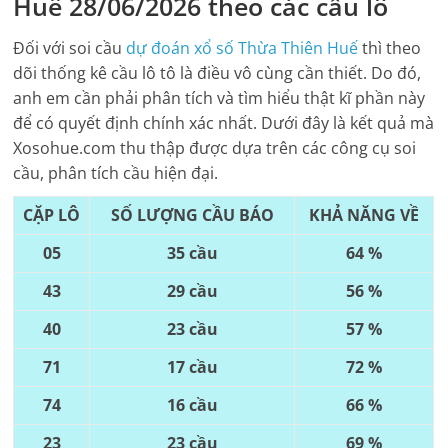
Huế
28/06/2026
theo các cầu lô
Đối với soi cầu
dự đoán xổ số
Thừa Thiên Huế
thì theo
dõi thống kê cầu lô tô là điều vô cùng cần thiết. Do đó,
anh em cần phải phân tích và tìm hiểu thật kĩ phần này
để có quyết định chính xác nhất. Dưới đây là kết quả mà
Xosohue.com
thu thập được dựa trên các công cụ soi
cầu, phân tích cầu hiện đại.
CẶP LÔ
SỐ LƯỢNG CẦU BÁO
KHẢ NĂNG VỀ
05
35 cầu
64 %
43
29 cầu
56 %
40
23 cầu
57 %
71
17 cầu
72 %
74
16 cầu
66 %
23
23 cầu
69 %