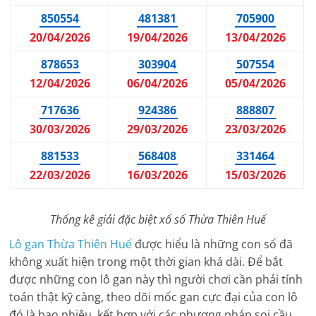
850554
481381
705900
20/04/2026
19/04/2026
13/04/2026
878653
303904
507554
12/04/2026
06/04/2026
05/04/2026
717636
924386
888807
30/03/2026
29/03/2026
23/03/2026
881533
568408
331464
22/03/2026
16/03/2026
15/03/2026
Thống kê giải đặc biệt xổ số
Thừa Thiên Huế
Lô gan
Thừa Thiên Huế
được hiểu là những con số đã
không xuất hiện trong một thời gian khá dài. Để bắt
được những con lô gan này thì người chơi cần phải tính
toán thật kỹ càng, theo dõi mốc gan cực đại của con lô
đó là bao nhiêu, kết hợp với các phương pháp soi cầu