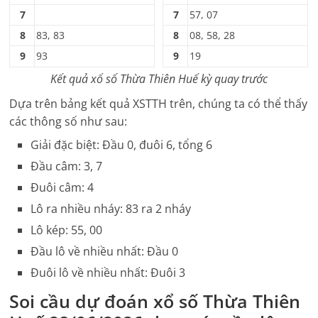
7
7
57, 07
8
83, 83
8
08, 58, 28
9
93
9
19
Kết quả xổ số
Thừa Thiên Huế
kỳ quay trước
Dựa trên bảng kết quả
XSTTH
trên, chúng ta có thể thấy
các thông số như sau:
Giải đặc biệt: Đầu 0, đuôi 6, tổng 6
Đầu câm: 3, 7
Đuôi câm: 4
Lô ra nhiều nháy: 83 ra 2 nháy
Lô kép: 55, 00
Đầu lô về nhiều nhất: Đầu 0
Đuôi lô về nhiều nhất: Đuôi 3
Soi cầu dự đoán xổ số
Thừa Thiên