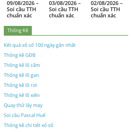
09/08/2026 –
03/08/2026 –
02/08/2026 –
Soi cầu TTH
Soi cầu TTH
Soi cầu TTH
chuẩn xác
chuẩn xác
chuẩn xác
Thống Kê
Kết quả xổ số 100 ngày gần nhất
Thống kê GĐB
Thống kê lô câm
Thống kê lô gan
Thống kê lô rơi
Thống kê lô xiên
Quay thử lấy may
Soi cầu Pascal Huế
Thống kê chi tiết xổ số