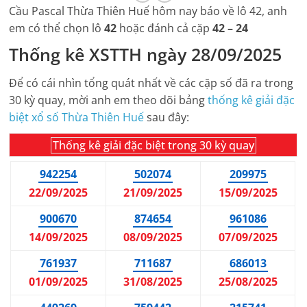
Cầu Pascal
Thừa Thiên Huế
hôm nay báo về lô 42, anh
em có thể chọn lô
42
hoặc đánh cả cặp
42 – 24
Thống kê
XSTTH
ngày
28/09/2025
Để có cái nhìn tổng quát nhất về các cặp số đã ra trong
30 kỳ quay, mời anh em theo dõi bảng
thống kê giải đặc
biệt xổ số
Thừa Thiên Huế
sau đây:
Thống kê giải đặc biệt trong 30 kỳ quay
942254
502074
209975
22/09/2025
21/09/2025
15/09/2025
900670
874654
961086
14/09/2025
08/09/2025
07/09/2025
761937
711687
686013
01/09/2025
31/08/2025
25/08/2025