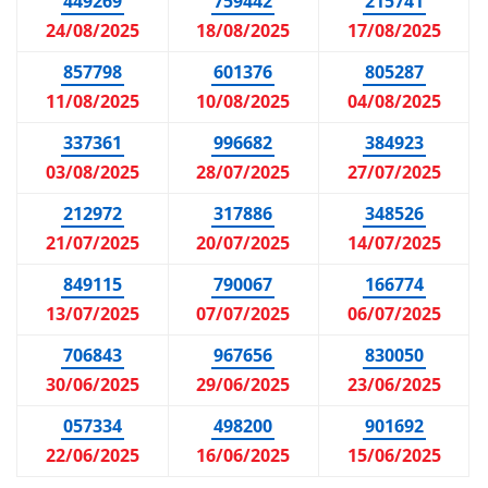
449269
759442
215741
24/08/2025
18/08/2025
17/08/2025
857798
601376
805287
11/08/2025
10/08/2025
04/08/2025
337361
996682
384923
03/08/2025
28/07/2025
27/07/2025
212972
317886
348526
21/07/2025
20/07/2025
14/07/2025
849115
790067
166774
13/07/2025
07/07/2025
06/07/2025
706843
967656
830050
30/06/2025
29/06/2025
23/06/2025
057334
498200
901692
22/06/2025
16/06/2025
15/06/2025