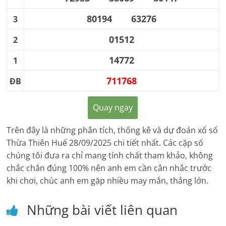
80194
63276
3
01512
2
14772
1
711768
ĐB
Quay ngay
Trên đây là những phân tích, thống kê và dự đoán xổ số
Thừa Thiên Huế
28/09/2025
chi tiết nhất. Các cặp số
chúng tôi đưa ra chỉ mang tính chất tham khảo, không
chắc chắn đúng 100% nên anh em cần cân nhắc trước
khi chơi, chúc anh em gặp nhiều may mắn, thắng lớn.
Những bài viết liên quan