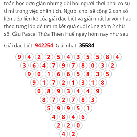
toán học đơn giản nhưng đòi hỏi người chơi phải có sự
tỉ mỉ trong việc phân tích. Người chơi sẽ cộng 2 con số
liên tiếp liền kề của giải đặc biệt và giải nhất lại với nhau
theo từng lớp để tìm ra kết quả cuối cùng gồm 2 chữ
số. Cầu Pascal
Thừa Thiên Huế
ngày hôm nay như sau:
942254
35584
Giải đặc biệt:
. Giải nhất:
9
4
2
2
5
4
3
5
5
8
4
3
6
4
7
9
7
8
0
3
2
9
0
1
6
6
5
8
3
5
9
1
7
2
1
3
1
8
0
8
9
3
4
4
9
8
7
2
7
8
3
5
9
9
5
1
4
8
4
6
2
2
0
4
2