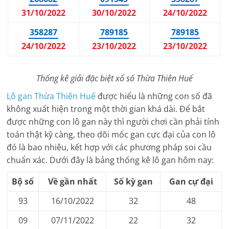
31/10/2022
30/10/2022
24/10/2022
358287
789185
789185
24/10/2022
23/10/2022
23/10/2022
Thống kê giải đặc biệt xổ số
Thừa Thiên Huế
Lô gan
Thừa Thiên Huế
được hiểu là những con số đã
không xuất hiện trong một thời gian khá dài. Để bắt
được những con lô gan này thì người chơi cần phải tính
toán thật kỹ càng, theo dõi mốc gan cực đại của con lô
đó là bao nhiêu, kết hợp với các phương pháp soi cầu
chuẩn xác. Dưới đây là bảng thống kê lô gan hôm nay:
Bộ số
Về gần nhất
Số kỳ gan
Gan cự đại
93
16/10/2022
32
48
09
07/11/2022
22
32