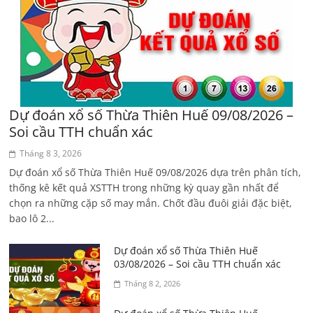
Dự đoán xổ số Thừa Thiên Huế 09/08/2026 –
Soi cầu TTH chuẩn xác
Tháng 8 3, 2026
Dự đoán xổ số Thừa Thiên Huế 09/08/2026 dựa trên phân tích,
thống kê kết quả XSTTH trong những kỳ quay gần nhất để
chọn ra những cặp số may mắn. Chốt đầu đuôi giải đặc biệt,
bao lô 2...
Dự đoán xổ số Thừa Thiên Huế
03/08/2026 – Soi cầu TTH chuẩn xác
Tháng 8 2, 2026