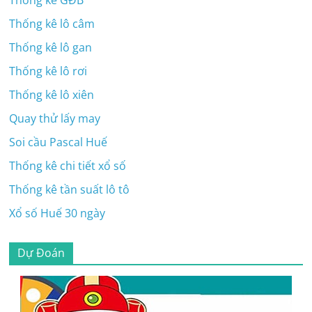
Thống kê lô câm
Thống kê lô gan
Thống kê lô rơi
Thống kê lô xiên
Quay thử lấy may
Soi cầu Pascal Huế
Thống kê chi tiết xổ số
Thống kê tần suất lô tô
Xổ số Huế 30 ngày
Dự Đoán