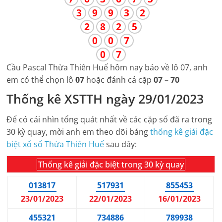
3
9
9
3
2
2
8
2
5
0
0
7
0
7
Cầu Pascal
Thừa Thiên Huế
hôm nay báo về lô 07, anh
em có thể chọn lô
07
hoặc đánh cả cặp
07 – 70
Thống kê
XSTTH
ngày
29/01/2023
Để có cái nhìn tổng quát nhất về các cặp số đã ra trong
30 kỳ quay, mời anh em theo dõi bảng
thống kê giải đặc
biệt xổ số
Thừa Thiên Huế
sau đây:
Thống kê giải đặc biệt trong 30 kỳ quay
013817
517931
855453
23/01/2023
22/01/2023
16/01/2023
455321
734886
789938