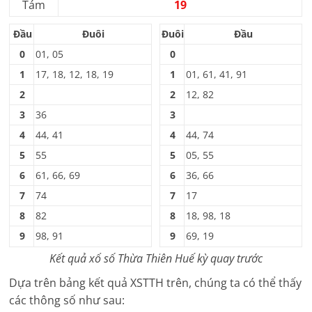
Tám
19
Đầu
Đuôi
Đuôi
Đầu
0
01, 05
0
1
17, 18, 12, 18, 19
1
01, 61, 41, 91
2
2
12, 82
3
36
3
4
44, 41
4
44, 74
5
55
5
05, 55
6
61, 66, 69
6
36, 66
7
74
7
17
8
82
8
18, 98, 18
9
98, 91
9
69, 19
Kết quả xổ số
Thừa Thiên Huế
kỳ quay trước
Dựa trên bảng kết quả
XSTTH
trên, chúng ta có thể thấy
các thông số như sau: