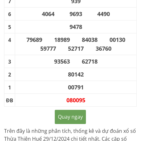
939
7
4064
9693
4490
6
9478
5
79689
18989
84038
00130
4
59777
52717
36760
93563
62718
3
80142
2
00791
1
080095
ĐB
Quay ngay
Trên đây là những phân tích, thống kê và dự đoán xổ số
Thừa Thiên Huế
29/12/2024
chi tiết nhất. Các cặp số