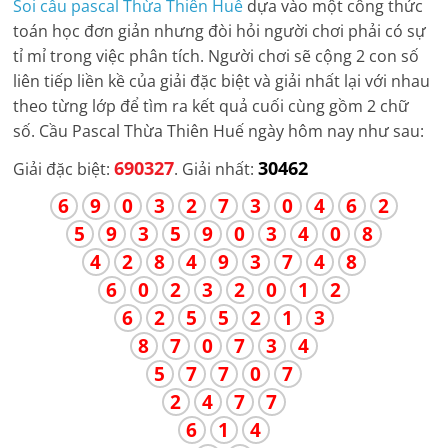
Soi cầu pascal
Thừa Thiên Huế
dựa vào một công thức
toán học đơn giản nhưng đòi hỏi người chơi phải có sự
tỉ mỉ trong việc phân tích. Người chơi sẽ cộng 2 con số
liên tiếp liền kề của giải đặc biệt và giải nhất lại với nhau
theo từng lớp để tìm ra kết quả cuối cùng gồm 2 chữ
số. Cầu Pascal
Thừa Thiên Huế
ngày hôm nay như sau:
690327
30462
Giải đặc biệt:
. Giải nhất:
6
9
0
3
2
7
3
0
4
6
2
5
9
3
5
9
0
3
4
0
8
4
2
8
4
9
3
7
4
8
6
0
2
3
2
0
1
2
6
2
5
5
2
1
3
8
7
0
7
3
4
5
7
7
0
7
2
4
7
7
6
1
4