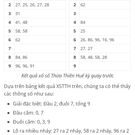
2
27, 25, 26, 27, 28
2
62
3
31
3
4
41, 48
4
84
5
58, 58
5
25
6
62
6
26, 86, 96, 16, 96
7
7
27, 27
8
84, 86
8
58, 48, 58, 28
9
96, 96, 91
9
Kết quả xổ số
Thừa Thiên Huế
kỳ quay trước
Dựa trên bảng kết quả
XSTTH
trên, chúng ta có thể thấy
các thông số như sau:
Giải đặc biệt: Đầu 2, đuôi 7, tổng 9
Đầu câm: 0, 7
Đuôi câm: 0, 3, 9
Lô ra nhiều nháy: 27 ra 2 nháy, 58 ra 2 nháy, 96 ra 2