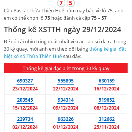
7
5
Cầu Pascal
Thừa Thiên Huế
hôm nay báo về lô 75, anh
em có thể chọn lô
75
hoặc đánh cả cặp
75 – 57
Thống kê
XSTTH
ngày
29/12/2024
Để có cái nhìn tổng quát nhất về các cặp số đã ra trong
30 kỳ quay, mời anh em theo dõi bảng
thống kê giải đặc
biệt xổ số
Thừa Thiên Huế
sau đây:
Thống kê giải đặc biệt trong 30 kỳ quay
690327
555895
630159
23/12/2024
22/12/2024
16/12/2024
203545
934314
519652
15/12/2024
09/12/2024
08/12/2024
229734
963226
312662
02/12/2024
01/12/2024
25/11/2024