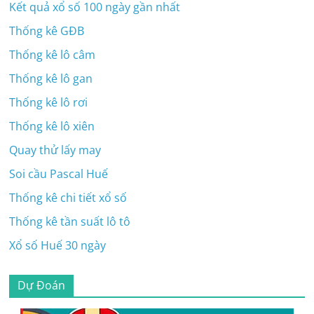
Kết quả xổ số 100 ngày gần nhất
Thống kê GĐB
Thống kê lô câm
Thống kê lô gan
Thống kê lô rơi
Thống kê lô xiên
Quay thử lấy may
Soi cầu Pascal Huế
Thống kê chi tiết xổ số
Thống kê tần suất lô tô
Xổ số Huế 30 ngày
Dự Đoán