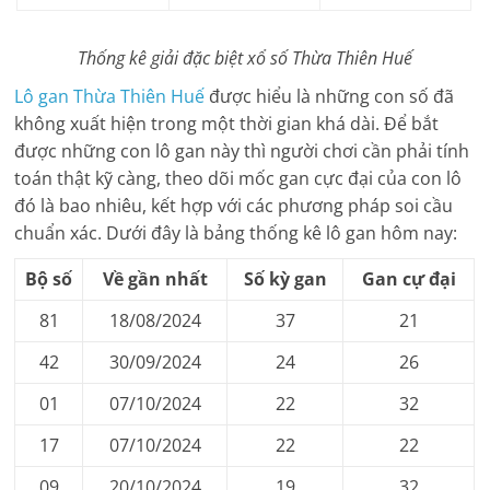
Thống kê giải đặc biệt xổ số
Thừa Thiên Huế
Lô gan
Thừa Thiên Huế
được hiểu là những con số đã
không xuất hiện trong một thời gian khá dài. Để bắt
được những con lô gan này thì người chơi cần phải tính
toán thật kỹ càng, theo dõi mốc gan cực đại của con lô
đó là bao nhiêu, kết hợp với các phương pháp soi cầu
chuẩn xác. Dưới đây là bảng thống kê lô gan hôm nay:
Bộ số
Về gần nhất
Số kỳ gan
Gan cự đại
81
18/08/2024
37
21
42
30/09/2024
24
26
01
07/10/2024
22
32
17
07/10/2024
22
22
09
20/10/2024
19
32