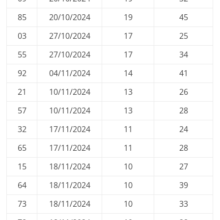
85
20/10/2024
19
45
03
27/10/2024
17
25
55
27/10/2024
17
34
92
04/11/2024
14
41
21
10/11/2024
13
26
57
10/11/2024
13
28
32
17/11/2024
11
24
65
17/11/2024
11
28
15
18/11/2024
10
27
64
18/11/2024
10
39
73
18/11/2024
10
33