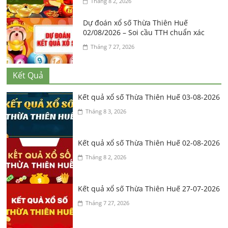
Tháng 8 2, 2026
Dự đoán xổ số Thừa Thiên Huế
02/08/2026 – Soi cầu TTH chuẩn xác
Tháng 7 27, 2026
Kết Quả
Kết quả xổ số Thừa Thiên Huế 03-08-2026
Tháng 8 3, 2026
Kết quả xổ số Thừa Thiên Huế 02-08-2026
Tháng 8 2, 2026
Kết quả xổ số Thừa Thiên Huế 27-07-2026
Tháng 7 27, 2026