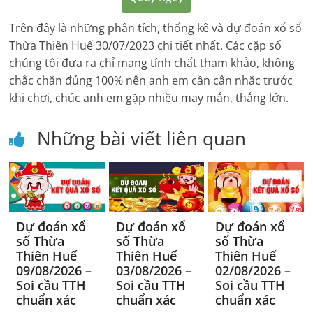
Trên đây là những phân tích, thống kê và dự đoán xổ số
Thừa Thiên Huế
30/07/2023
chi tiết nhất. Các cặp số
chúng tôi đưa ra chỉ mang tính chất tham khảo, không
chắc chắn đúng 100% nên anh em cần cân nhắc trước
khi chơi, chúc anh em gặp nhiều may mắn, thắng lớn.
Những bài viết liên quan
Dự đoán xổ
Dự đoán xổ
Dự đoán xổ
số Thừa
số Thừa
số Thừa
Thiên Huế
Thiên Huế
Thiên Huế
09/08/2026 –
03/08/2026 –
02/08/2026 –
Soi cầu TTH
Soi cầu TTH
Soi cầu TTH
chuẩn xác
chuẩn xác
chuẩn xác