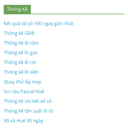
Thống Kê
Kết quả xổ số 100 ngày gần nhất
Thống kê GĐB
Thống kê lô câm
Thống kê lô gan
Thống kê lô rơi
Thống kê lô xiên
Quay thử lấy may
Soi cầu Pascal Huế
Thống kê chi tiết xổ số
Thống kê tần suất lô tô
Xổ số Huế 30 ngày