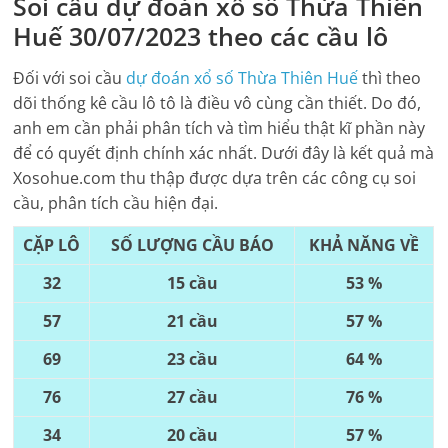
Soi cầu dự đoán xổ số
Thừa Thiên
Huế
30/07/2023
theo các cầu lô
Đối với soi cầu
dự đoán xổ số
Thừa Thiên Huế
thì theo
dõi thống kê cầu lô tô là điều vô cùng cần thiết. Do đó,
anh em cần phải phân tích và tìm hiểu thật kĩ phần này
để có quyết định chính xác nhất. Dưới đây là kết quả mà
Xosohue.com
thu thập được dựa trên các công cụ soi
cầu, phân tích cầu hiện đại.
CẶP LÔ
SỐ LƯỢNG CẦU BÁO
KHẢ NĂNG VỀ
32
15 cầu
53 %
57
21 cầu
57 %
69
23 cầu
64 %
76
27 cầu
76 %
34
20 cầu
57 %