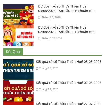
Dự đoán xổ số Thừa Thiên Huế
03/08/2026 – Soi cầu TTH chuẩn xác
Tháng 8 2, 2026
Dự đoán xổ số Thừa Thiên Huế
02/08/2026 – Soi cầu TTH chuẩn xác
Tháng 7 27, 2026
Kết Quả
Kết quả xổ số Thừa Thiên Huế 03-08-2026
Tháng 8 3, 2026
Kết quả xổ số Thừa Thiên Huế 02-08-2026
Tháng 8 2, 2026
Kết quả xổ số Thừa Thiên Huế 27-07-2026