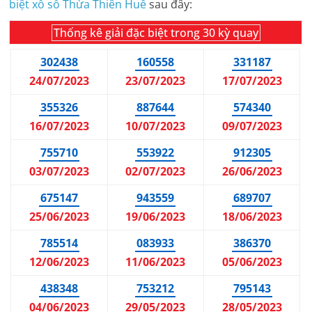
biệt xổ số
Thừa Thiên Huế
sau đây:
Thống kê giải đặc biệt trong 30 kỳ quay
302438
160558
331187
24/07/2023
23/07/2023
17/07/2023
355326
887644
574340
16/07/2023
10/07/2023
09/07/2023
755710
553922
912305
03/07/2023
02/07/2023
26/06/2023
675147
943559
689707
25/06/2023
19/06/2023
18/06/2023
785514
083933
386370
12/06/2023
11/06/2023
05/06/2023
438348
753212
795143
04/06/2023
29/05/2023
28/05/2023