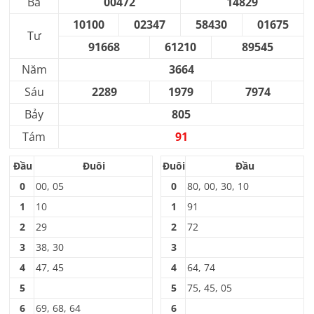
Ba
00472
14829
10100
02347
58430
01675
Tư
91668
61210
89545
Năm
3664
Sáu
2289
1979
7974
Bảy
805
Tám
91
Đầu
Đuôi
Đuôi
Đầu
0
00, 05
0
80, 00, 30, 10
1
10
1
91
2
29
2
72
3
38, 30
3
4
47, 45
4
64, 74
5
5
75, 45, 05
6
69, 68, 64
6