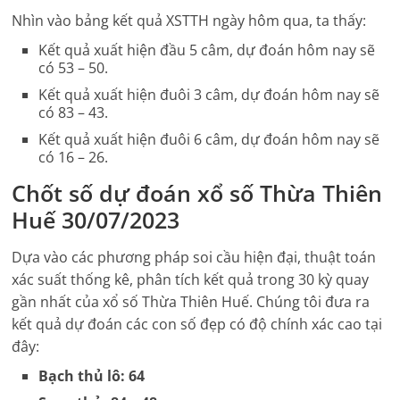
Nhìn vào bảng kết quả
XSTTH
ngày hôm qua, ta thấy:
Kết quả xuất hiện đầu 5 câm, dự đoán hôm nay sẽ
có 53 – 50.
Kết quả xuất hiện đuôi 3 câm, dự đoán hôm nay sẽ
có 83 – 43.
Kết quả xuất hiện đuôi 6 câm, dự đoán hôm nay sẽ
có 16 – 26.
Chốt số dự đoán xổ số
Thừa Thiên
Huế
30/07/2023
Dựa vào các phương pháp soi cầu hiện đại, thuật toán
xác suất thống kê, phân tích kết quả trong 30 kỳ quay
gần nhất của xổ số
Thừa Thiên Huế
. Chúng tôi đưa ra
kết quả dự đoán các con số đẹp có độ chính xác cao tại
đây:
Bạch thủ lô: 64