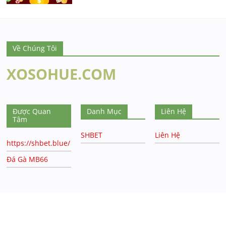
Về Chúng Tôi
XOSOHUE.COM
Được Quan
Danh Mục
Liên Hệ
Tâm
SHBET
Liên Hệ
https://shbet.blue/
Đá Gà MB66
trang cá độ bóng đá
https://kong88.com
Top nhà cái
SHBET