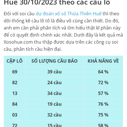
Huế
30/10/2023
theo các cầu lô
Đối với soi cầu
dự đoán xổ số
Thừa Thiên Huế
thì theo
dõi thống kê cầu lô tô là điều vô cùng cần thiết. Do đó,
anh em cần phải phân tích và tìm hiểu thật kĩ phần này
để có quyết định chính xác nhất. Dưới đây là kết quả mà
Xosohue.com
thu thập được dựa trên các công cụ soi
cầu, phân tích cầu hiện đại.
CẶP LÔ
SỐ LƯỢNG CẦU BÁO
KHẢ NĂNG VỀ
69
39 cầu
64 %
82
24 cầu
72 %
13
34 cầu
57 %
84
19 cầu
76 %
03
32 cầu
75 %
72
15 cầu
58 %