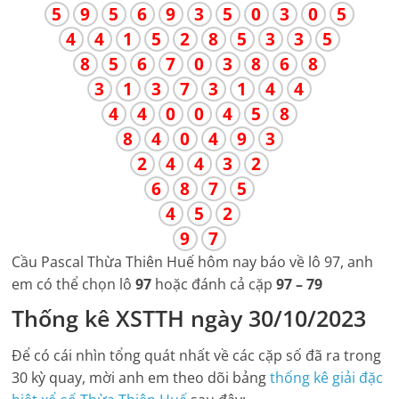
5
9
5
6
9
3
5
0
3
0
5
4
4
1
5
2
8
5
3
3
5
8
5
6
7
0
3
8
6
8
3
1
3
7
3
1
4
4
4
4
0
0
4
5
8
8
4
0
4
9
3
2
4
4
3
2
6
8
7
5
4
5
2
9
7
Cầu Pascal
Thừa Thiên Huế
hôm nay báo về lô 97, anh
em có thể chọn lô
97
hoặc đánh cả cặp
97 – 79
Thống kê
XSTTH
ngày
30/10/2023
Để có cái nhìn tổng quát nhất về các cặp số đã ra trong
30 kỳ quay, mời anh em theo dõi bảng
thống kê giải đặc