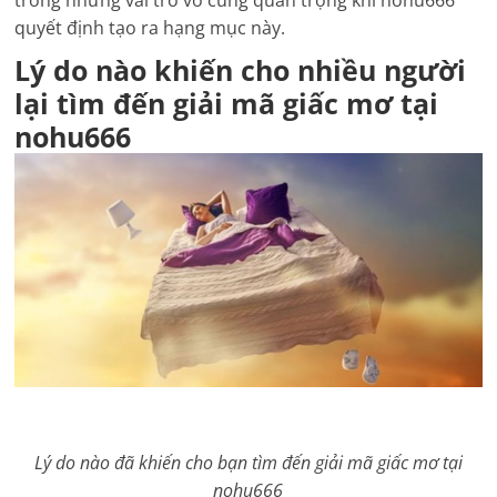
trong những vai trò vô cùng quan trọng khi nohu666
quyết định tạo ra hạng mục này.
Lý do nào khiến cho nhiều người
lại tìm đến giải mã giấc mơ tại
nohu666
Lý do nào đã khiến cho bạn tìm đến giải mã giấc mơ tại
nohu666