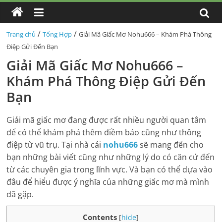
/
/
Trang chủ
Tổng Hợp
Giải Mã Giấc Mơ Nohu666 – Khám Phá Thông
Điệp Gửi Đến Bạn
Giải Mã Giấc Mơ Nohu666 –
Khám Phá Thông Điệp Gửi Đến
Bạn
Giải mã giấc mơ đang được rất nhiều người quan tâm
để có thể khám phá thêm điềm báo cũng như thông
điệp từ vũ trụ. Tại nhà cái
nohu666
sẽ mang đến cho
bạn những bài viết cũng như những lý do có căn cứ đến
từ các chuyên gia trong lĩnh vực. Và bạn có thể dựa vào
đâu để hiểu được ý nghĩa của những giấc mơ mà mình
đã gặp.
Contents
[
hide
]