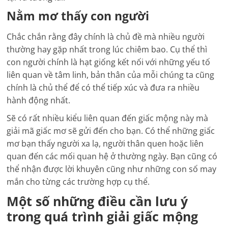
Nằm mơ thấy con người
Chắc chắn rằng đây chính là chủ đề mà nhiều người
thường hay gặp nhất trong lúc chiêm bao. Cụ thể thì
con người chính là hạt giống kết nối với những yếu tố
liên quan về tâm linh, bản thân của mỗi chúng ta cũng
chính là chủ thể để có thể tiếp xúc và đưa ra nhiều
hành động nhất.
Sẽ có rất nhiều kiểu liên quan đến giấc mộng này mà
giải mã giấc mơ sẽ gửi đến cho bạn. Có thể những giấc
mơ bạn thấy người xa lạ, người thân quen hoặc liên
quan đến các mối quan hệ ở thường ngày. Bạn cũng có
thể nhận được lời khuyên cũng như những con số may
mắn cho từng các trường hợp cụ thể.
Một số những điều cần lưu ý
trong quá trình giải giấc mộng