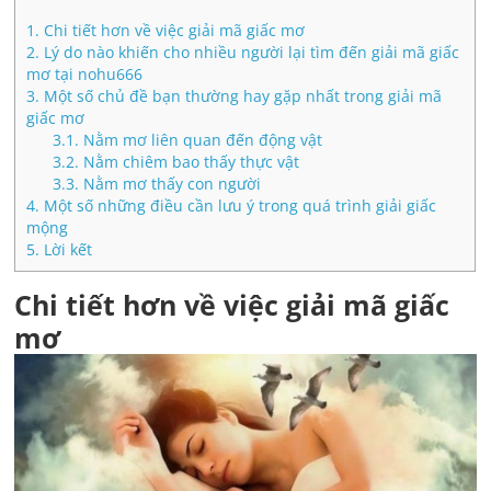
1.
Chi tiết hơn về việc giải mã giấc mơ
2.
Lý do nào khiến cho nhiều người lại tìm đến giải mã giấc
mơ tại nohu666
3.
Một số chủ đề bạn thường hay gặp nhất trong giải mã
giấc mơ
3.1.
Nằm mơ liên quan đến động vật
3.2.
Nằm chiêm bao thấy thực vật
3.3.
Nằm mơ thấy con người
4.
Một số những điều cần lưu ý trong quá trình giải giấc
mộng
5.
Lời kết
Chi tiết hơn về việc giải mã giấc
mơ