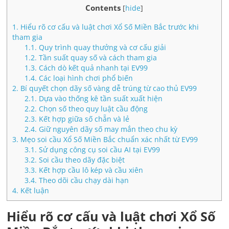
Contents
[
hide
]
1.
Hiểu rõ cơ cấu và luật chơi Xổ Số Miền Bắc trước khi
tham gia
1.1.
Quy trình quay thưởng và cơ cấu giải
1.2.
Tần suất quay số và cách tham gia
1.3.
Cách dò kết quả nhanh tại EV99
1.4.
Các loại hình chơi phổ biến
2.
Bí quyết chọn dãy số vàng dễ trúng từ cao thủ EV99
2.1.
Dựa vào thống kê tần suất xuất hiện
2.2.
Chọn số theo quy luật cầu động
2.3.
Kết hợp giữa số chẵn và lẻ
2.4.
Giữ nguyên dãy số may mắn theo chu kỳ
3.
Mẹo soi cầu Xổ Số Miền Bắc chuẩn xác nhất từ EV99
3.1.
Sử dụng công cụ soi cầu AI tại EV99
3.2.
Soi cầu theo dãy đặc biệt
3.3.
Kết hợp cầu lô kép và cầu xiên
3.4.
Theo dõi cầu chạy dài hạn
4.
Kết luận
Hiểu rõ cơ cấu và luật chơi Xổ Số