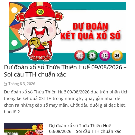
Dự đoán xổ số Thừa Thiên Huế 09/08/2026 –
Soi cầu TTH chuẩn xác
Tháng 8 3, 2026
Dự đoán xổ số Thừa Thiên Huế 09/08/2026 dựa trên phân tích,
thống kê kết quả XSTTH trong những kỳ quay gần nhất để
chọn ra những cặp số may mắn. Chốt đầu đuôi giải đặc biệt,
bao lô 2...
Dự đoán xổ số Thừa Thiên Huế
03/08/2026 – Soi cầu TTH chuẩn xác