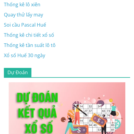
Thống kê lô xiên
Quay thử lấy may
Soi cầu Pascal Huế
Thống kê chi tiết xổ số
Thống kê tần suất lô tô
Xổ số Huế 30 ngày
Dự Đoán