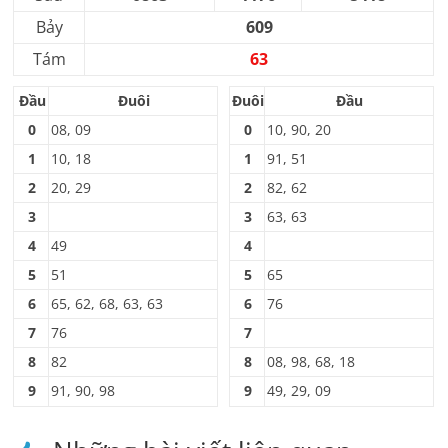
Bảy
609
Tám
63
Đầu
Đuôi
Đuôi
Đầu
0
08, 09
0
10, 90, 20
1
10, 18
1
91, 51
2
20, 29
2
82, 62
3
3
63, 63
4
49
4
5
51
5
65
6
65, 62, 68, 63, 63
6
76
7
76
7
8
82
8
08, 98, 68, 18
9
91, 90, 98
9
49, 29, 09