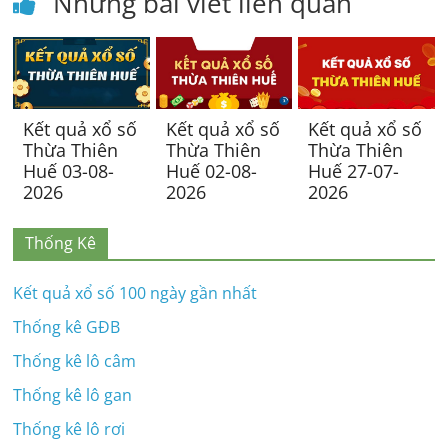
Những bài viết liên quan
Kết quả xổ số
Kết quả xổ số
Kết quả xổ số
Thừa Thiên
Thừa Thiên
Thừa Thiên
Huế 03-08-
Huế 02-08-
Huế 27-07-
2026
2026
2026
Thống Kê
Kết quả xổ số 100 ngày gần nhất
Thống kê GĐB
Thống kê lô câm
Thống kê lô gan
Thống kê lô rơi