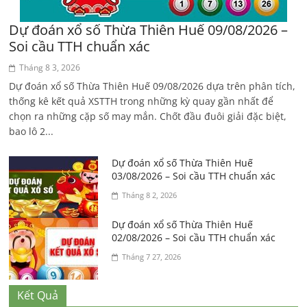
Dự đoán xổ số Thừa Thiên Huế 09/08/2026 –
Soi cầu TTH chuẩn xác
Tháng 8 3, 2026
Dự đoán xổ số Thừa Thiên Huế 09/08/2026 dựa trên phân tích,
thống kê kết quả XSTTH trong những kỳ quay gần nhất để
chọn ra những cặp số may mắn. Chốt đầu đuôi giải đặc biệt,
bao lô 2...
Dự đoán xổ số Thừa Thiên Huế
03/08/2026 – Soi cầu TTH chuẩn xác
Tháng 8 2, 2026
Dự đoán xổ số Thừa Thiên Huế
02/08/2026 – Soi cầu TTH chuẩn xác
Tháng 7 27, 2026
Kết Quả