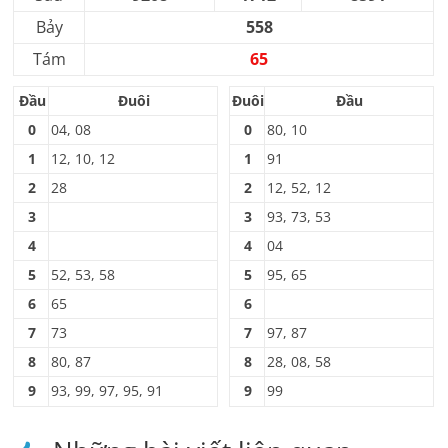
Bảy
558
Tám
65
Đầu
Đuôi
Đuôi
Đầu
0
04, 08
0
80, 10
1
12, 10, 12
1
91
2
28
2
12, 52, 12
3
3
93, 73, 53
4
4
04
5
52, 53, 58
5
95, 65
6
65
6
7
73
7
97, 87
8
80, 87
8
28, 08, 58
9
93, 99, 97, 95, 91
9
99