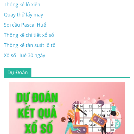
Thống kê lô xiên
Quay thử lấy may
Soi cầu Pascal Huế
Thống kê chi tiết xổ số
Thống kê tần suất lô tô
Xổ số Huế 30 ngày
Dự Đoán