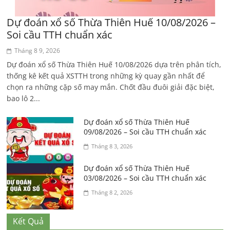
Dự đoán xổ số Thừa Thiên Huế 10/08/2026 –
Soi cầu TTH chuẩn xác
Tháng 8 9, 2026
Dự đoán xổ số Thừa Thiên Huế 10/08/2026 dựa trên phân tích,
thống kê kết quả XSTTH trong những kỳ quay gần nhất để
chọn ra những cặp số may mắn. Chốt đầu đuôi giải đặc biệt,
bao lô 2...
Dự đoán xổ số Thừa Thiên Huế
09/08/2026 – Soi cầu TTH chuẩn xác
Tháng 8 3, 2026
Dự đoán xổ số Thừa Thiên Huế
03/08/2026 – Soi cầu TTH chuẩn xác
Tháng 8 2, 2026
Kết Quả