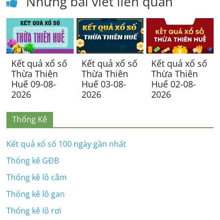
Những bài viết liên quan
Kết quả xổ số
Kết quả xổ số
Kết quả xổ số
Thừa Thiên
Thừa Thiên
Thừa Thiên
Huế 09-08-
Huế 03-08-
Huế 02-08-
2026
2026
2026
Thống Kê
Kết quả xổ số 100 ngày gần nhất
Thống kê GĐB
Thống kê lô câm
Thống kê lô gan
Thống kê lô rơi