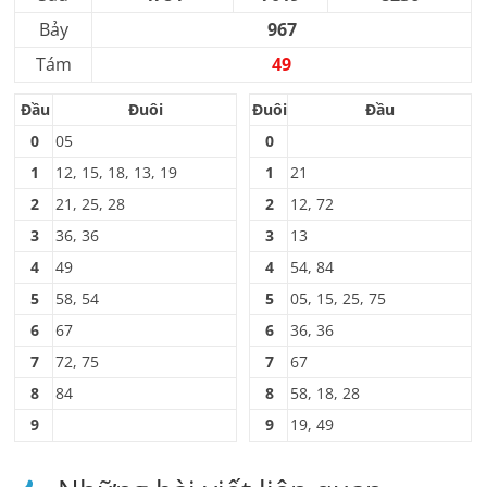
Bảy
967
Tám
49
Đầu
Đuôi
Đuôi
Đầu
0
05
0
1
12, 15, 18, 13, 19
1
21
2
21, 25, 28
2
12, 72
3
36, 36
3
13
4
49
4
54, 84
5
58, 54
5
05, 15, 25, 75
6
67
6
36, 36
7
72, 75
7
67
8
84
8
58, 18, 28
9
9
19, 49