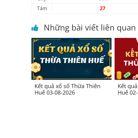
Tám
27
Những bài viết liên quan
Kết quả xổ số Thừa Thiên
Kết quả
Huế 03-08-2026
Huế 02-