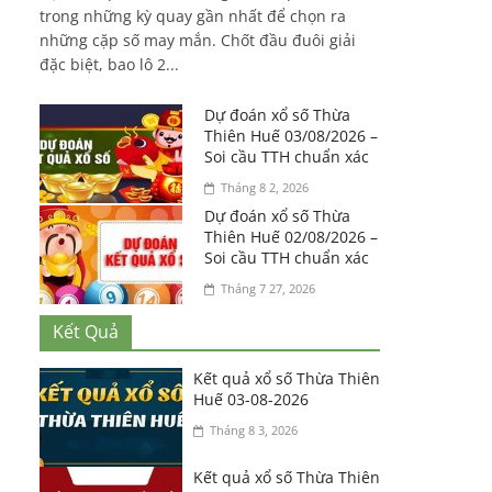
trong những kỳ quay gần nhất để chọn ra
những cặp số may mắn. Chốt đầu đuôi giải
đặc biệt, bao lô 2...
Dự đoán xổ số Thừa
Thiên Huế 03/08/2026 –
Soi cầu TTH chuẩn xác
Tháng 8 2, 2026
Dự đoán xổ số Thừa
Thiên Huế 02/08/2026 –
Soi cầu TTH chuẩn xác
Tháng 7 27, 2026
Kết Quả
Kết quả xổ số Thừa Thiên
Huế 03-08-2026
Tháng 8 3, 2026
Kết quả xổ số Thừa Thiên