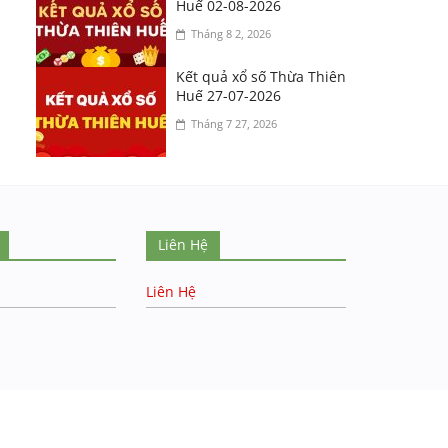
Huế 02-08-2026
Tháng 8 2, 2026
Kết quả xổ số Thừa Thiên
Huế 27-07-2026
Tháng 7 27, 2026
Liên Hệ
Liên Hệ