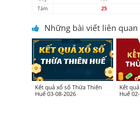
Tám
25
Những bài viết liên quan
Kết quả xổ số Thừa Thiên
Kết quả
Huế 03-08-2026
Huế 02-