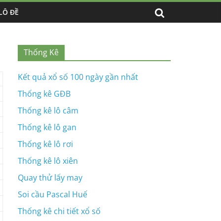
LÔ ĐỀ
Thống Kê
Kết quả xổ số 100 ngày gần nhất
Thống kê GĐB
Thống kê lô câm
Thống kê lô gan
Thống kê lô rơi
Thống kê lô xiên
Quay thử lấy may
Soi cầu Pascal Huế
Thống kê chi tiết xổ số