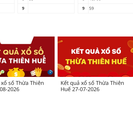
9
9
59
 xổ số Thừa Thiên
Kết quả xổ số Thừa Thiên
08-2026
Huế 27-07-2026