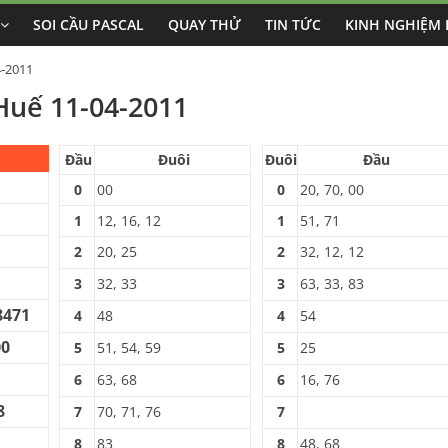
SOI CẦU PASCAL
QUAY THỬ
TIN TỨC
KINH NGHIỆM 
4-2011
Huế 11-04-2011
Đầu
Đuôi
Đuôi
Đầu
0
00
0
20, 70, 00
1
12, 16, 12
1
51, 71
2
20, 25
2
32, 12, 12
3
32, 33
3
63, 33, 83
8471
4
48
4
54
00
5
51, 54, 59
5
25
6
63, 68
6
16, 76
8
7
70, 71, 76
7
8
83
8
48, 68