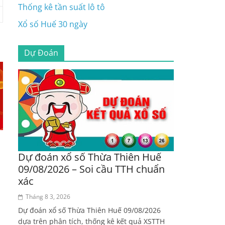
Thống kê tần suất lô tô
Xổ số Huế 30 ngày
Dự Đoán
Dự đoán xổ số Thừa Thiên Huế
09/08/2026 – Soi cầu TTH chuẩn
xác
Tháng 8 3, 2026
Dự đoán xổ số Thừa Thiên Huế 09/08/2026
dựa trên phân tích, thống kê kết quả XSTTH