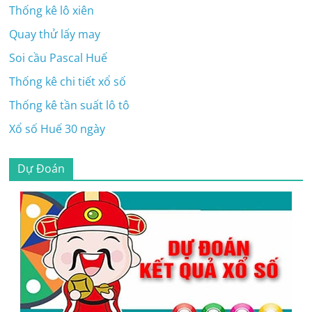
Thống kê lô xiên
Quay thử lấy may
Soi cầu Pascal Huế
Thống kê chi tiết xổ số
Thống kê tần suất lô tô
Xổ số Huế 30 ngày
Dự Đoán