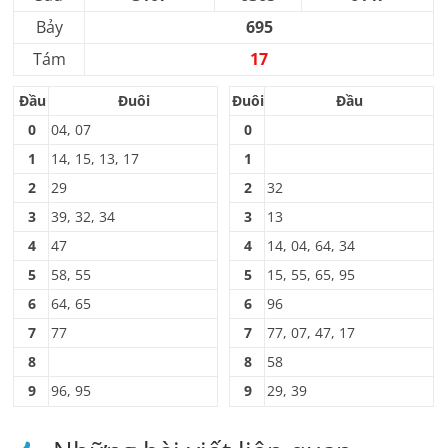
Bảy
695
Tám
17
Đầu
Đuôi
Đuôi
Đầu
0
04, 07
0
1
14, 15, 13, 17
1
2
29
2
32
3
39, 32, 34
3
13
4
47
4
14, 04, 64, 34
5
58, 55
5
15, 55, 65, 95
6
64, 65
6
96
7
77
7
77, 07, 47, 17
8
8
58
9
96, 95
9
29, 39