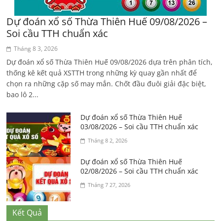
Dự đoán xổ số Thừa Thiên Huế 09/08/2026 –
Soi cầu TTH chuẩn xác
Tháng 8 3, 2026
Dự đoán xổ số Thừa Thiên Huế 09/08/2026 dựa trên phân tích,
thống kê kết quả XSTTH trong những kỳ quay gần nhất để
chọn ra những cặp số may mắn. Chốt đầu đuôi giải đặc biệt,
bao lô 2...
Dự đoán xổ số Thừa Thiên Huế
03/08/2026 – Soi cầu TTH chuẩn xác
Tháng 8 2, 2026
Dự đoán xổ số Thừa Thiên Huế
02/08/2026 – Soi cầu TTH chuẩn xác
Tháng 7 27, 2026
Kết Quả