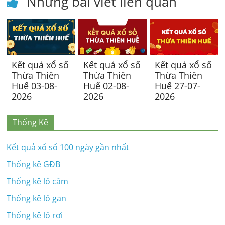
Những bài viết liên quan
Kết quả xổ số
Kết quả xổ số
Kết quả xổ số
Thừa Thiên
Thừa Thiên
Thừa Thiên
Huế 03-08-
Huế 02-08-
Huế 27-07-
2026
2026
2026
Thống Kê
Kết quả xổ số 100 ngày gần nhất
Thống kê GĐB
Thống kê lô câm
Thống kê lô gan
Thống kê lô rơi