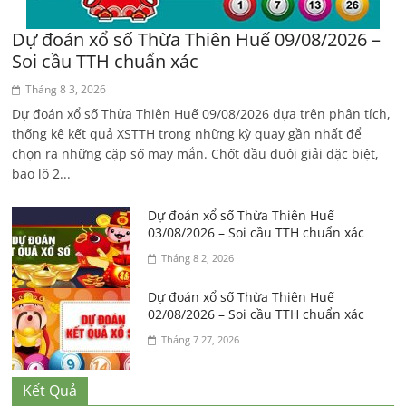
Dự đoán xổ số Thừa Thiên Huế 09/08/2026 –
Soi cầu TTH chuẩn xác
Tháng 8 3, 2026
Dự đoán xổ số Thừa Thiên Huế 09/08/2026 dựa trên phân tích,
thống kê kết quả XSTTH trong những kỳ quay gần nhất để
chọn ra những cặp số may mắn. Chốt đầu đuôi giải đặc biệt,
bao lô 2...
Dự đoán xổ số Thừa Thiên Huế
03/08/2026 – Soi cầu TTH chuẩn xác
Tháng 8 2, 2026
Dự đoán xổ số Thừa Thiên Huế
02/08/2026 – Soi cầu TTH chuẩn xác
Tháng 7 27, 2026
Kết Quả