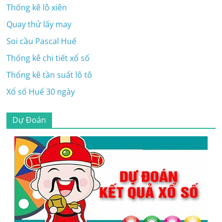
Thống kê lô xiên
Quay thử lấy may
Soi cầu Pascal Huế
Thống kê chi tiết xổ số
Thống kê tần suất lô tô
Xổ số Huế 30 ngày
Dự Đoán