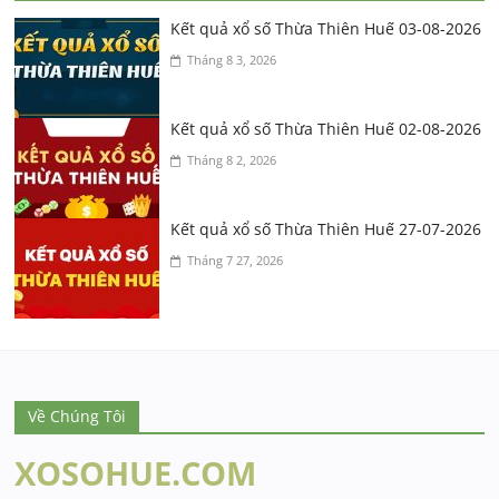
Kết quả xổ số Thừa Thiên Huế 03-08-2026
Tháng 8 3, 2026
Kết quả xổ số Thừa Thiên Huế 02-08-2026
Tháng 8 2, 2026
Kết quả xổ số Thừa Thiên Huế 27-07-2026
Tháng 7 27, 2026
Về Chúng Tôi
XOSOHUE.COM