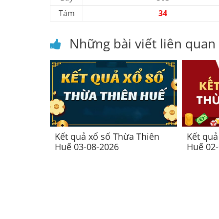
Tám
34
Những bài viết liên quan
Kết quả xổ số Thừa Thiên
Kết quả
Huế 03-08-2026
Huế 02-