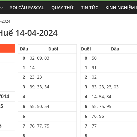
SOI CẦU PASCAL
QUAY THỬ
TIN TỨC
KINH NGHIỆM 
4-2024
Huế 14-04-2024
Đầu
Đuôi
Đuôi
Đầu
0
02, 09, 03
0
50
1
14
1
91
2
23, 23
2
02
3
39, 33, 34
3
33, 23, 23, 03
7014
4
4
14, 54, 34
75
5
55, 50, 54
5
55, 75, 95
6
6
76, 96
5
7
76, 77, 75
7
77
8
8