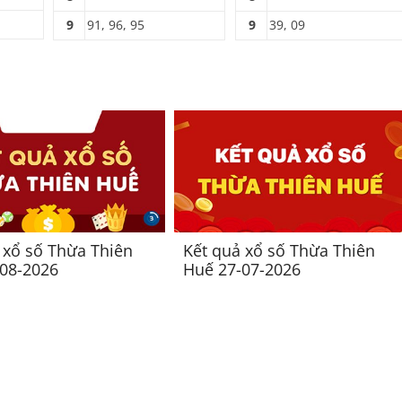
9
91, 96, 95
9
39, 09
 xổ số Thừa Thiên
Kết quả xổ số Thừa Thiên
08-2026
Huế 27-07-2026