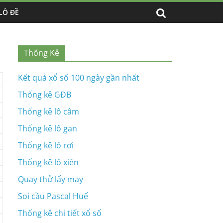
LÔ ĐỀ
Thống Kê
Kết quả xổ số 100 ngày gần nhất
Thống kê GĐB
Thống kê lô câm
Thống kê lô gan
Thống kê lô rơi
Thống kê lô xiên
Quay thử lấy may
Soi cầu Pascal Huế
Thống kê chi tiết xổ số