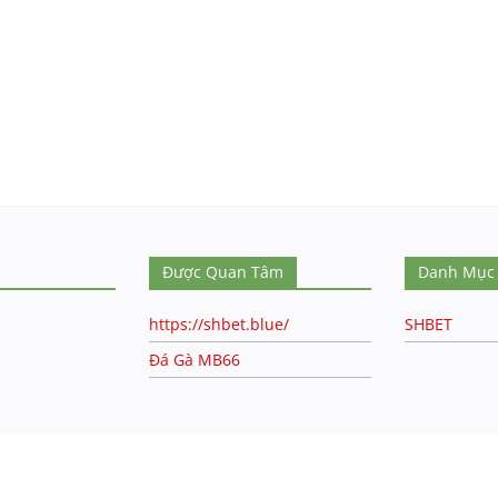
Được Quan Tâm
Danh Mục
https://shbet.blue/
SHBET
Đá Gà MB66