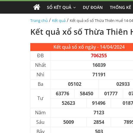
SỔ KẾT QUẢ
DỰ ĐOÁN
THỐNG KÊ
/
/
Trang chủ
Kết quả
Kết quả xổ số Thừa Thiên Huế 14-0
Kết quả xổ số Thừa Thiên 
Kết quả sổ xố ngày - 14/04/2024
ĐB
706255
Nhất
16039
Nhì
71191
Ba
05102
02933
63776
58450
01777
0
Tư
52623
91496
018
Năm
7123
Sáu
5009
2854
789
Bảy
503