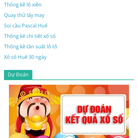
Thống kê lô xiên
Quay thử lấy may
Soi cầu Pascal Huế
Thống kê chi tiết xổ số
Thống kê tần suất lô tô
Xổ số Huế 30 ngày
Dự Đoán