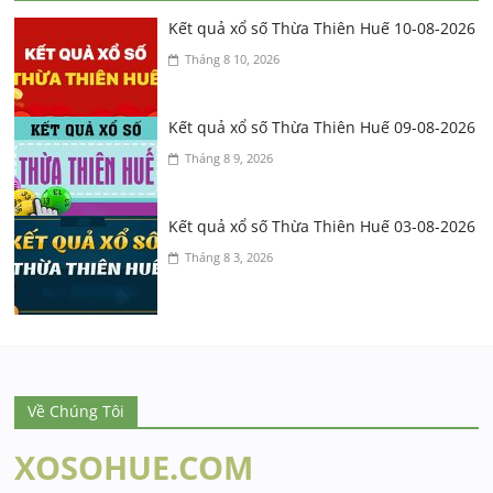
Kết quả xổ số Thừa Thiên Huế 10-08-2026
Tháng 8 10, 2026
Kết quả xổ số Thừa Thiên Huế 09-08-2026
Tháng 8 9, 2026
Kết quả xổ số Thừa Thiên Huế 03-08-2026
Tháng 8 3, 2026
Về Chúng Tôi
XOSOHUE.COM