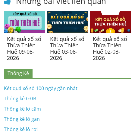
Những bài viết liên quan
Kết quả xổ số
Kết quả xổ số
Kết quả xổ số
Thừa Thiên
Thừa Thiên
Thừa Thiên
Huế 09-08-
Huế 03-08-
Huế 02-08-
2026
2026
2026
Thống Kê
Kết quả xổ số 100 ngày gần nhất
Thống kê GĐB
Thống kê lô câm
Thống kê lô gan
Thống kê lô rơi