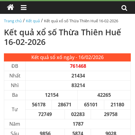
/
/
Trang chủ
Kết quả
Kết quả xổ số Thừa Thiên Huế 16-02-2026
Kết quả xổ số Thừa Thiên Huế
16-02-2026
Kết quả sổ xố ngày - 16/02/2026
ĐB
761468
Nhất
21434
Nhì
83214
Ba
12154
42265
56178
28671
65101
21180
Tư
72749
02283
29758
Năm
1787
Sáu
9856
5874
9028