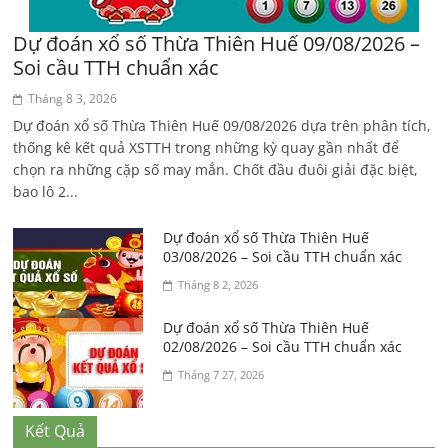
Dự đoán xổ số Thừa Thiên Huế 09/08/2026 –
Soi cầu TTH chuẩn xác
Tháng 8 3, 2026
Dự đoán xổ số Thừa Thiên Huế 09/08/2026 dựa trên phân tích,
thống kê kết quả XSTTH trong những kỳ quay gần nhất để
chọn ra những cặp số may mắn. Chốt đầu đuôi giải đặc biệt,
bao lô 2...
Dự đoán xổ số Thừa Thiên Huế
03/08/2026 – Soi cầu TTH chuẩn xác
Tháng 8 2, 2026
Dự đoán xổ số Thừa Thiên Huế
02/08/2026 – Soi cầu TTH chuẩn xác
Tháng 7 27, 2026
Kết Quả