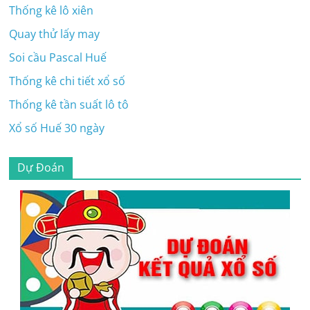
Thống kê lô xiên
Quay thử lấy may
Soi cầu Pascal Huế
Thống kê chi tiết xổ số
Thống kê tần suất lô tô
Xổ số Huế 30 ngày
Dự Đoán