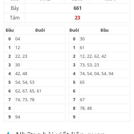
Bảy
661
Tám
23
Đầu
Đuôi
Đuôi
Đầu
0
04
0
30
1
12
1
61
2
22, 23
2
12, 22, 62, 42
3
30
3
73, 53, 23
4
42, 48
4
74, 54, 04, 54, 94
5
54, 54, 53
5
65
6
62, 67, 65, 61
6
7
74, 73, 78
7
67
8
8
78, 48
9
94
9