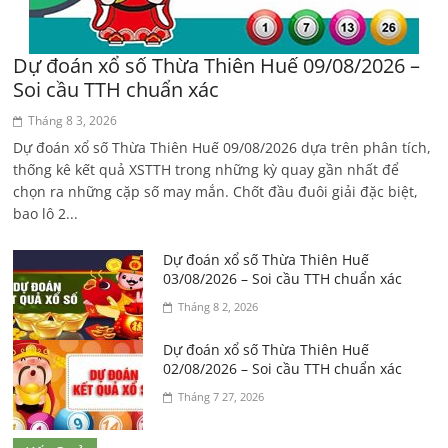
Dự đoán xổ số Thừa Thiên Huế 09/08/2026 –
Soi cầu TTH chuẩn xác
Tháng 8 3, 2026
Dự đoán xổ số Thừa Thiên Huế 09/08/2026 dựa trên phân tích,
thống kê kết quả XSTTH trong những kỳ quay gần nhất để
chọn ra những cặp số may mắn. Chốt đầu đuôi giải đặc biệt,
bao lô 2...
Dự đoán xổ số Thừa Thiên Huế
03/08/2026 – Soi cầu TTH chuẩn xác
Tháng 8 2, 2026
Dự đoán xổ số Thừa Thiên Huế
02/08/2026 – Soi cầu TTH chuẩn xác
Tháng 7 27, 2026