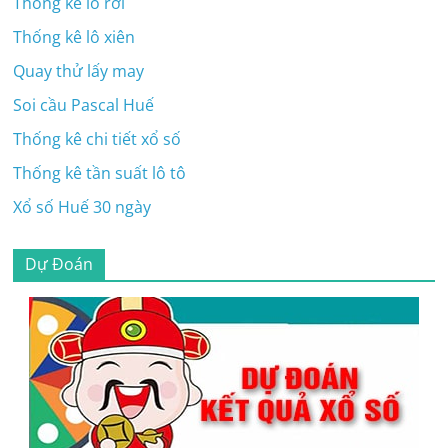
Thống kê lô rơi
Thống kê lô xiên
Quay thử lấy may
Soi cầu Pascal Huế
Thống kê chi tiết xổ số
Thống kê tần suất lô tô
Xổ số Huế 30 ngày
Dự Đoán