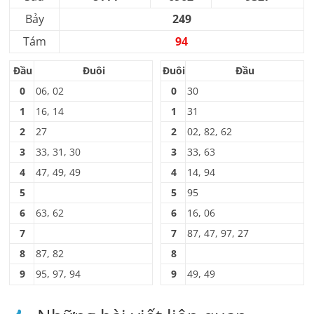
Bảy
249
Tám
94
Đầu
Đuôi
Đuôi
Đầu
0
06, 02
0
30
1
16, 14
1
31
2
27
2
02, 82, 62
3
33, 31, 30
3
33, 63
4
47, 49, 49
4
14, 94
5
5
95
6
63, 62
6
16, 06
7
7
87, 47, 97, 27
8
87, 82
8
9
95, 97, 94
9
49, 49