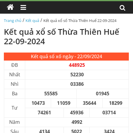
/
/
Trang chủ
Kết quả
Kết quả xổ số Thừa Thiên Huế 22-09-2024
Kết quả xổ số Thừa Thiên Huế
22-09-2024
Kết quả sổ xố ngày - 22/09/2024
ĐB
448925
Nhất
52230
Nhì
03386
Ba
55585
01945
10473
11059
35644
18299
Tư
74261
45936
03714
Năm
4992
Sáu
4134
5022
3424