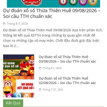
Dự đoán xổ số Thừa Thiên Huế 09/08/2026 –
Soi cầu TTH chuẩn xác
Tháng 8 3, 2026
Dự đoán xổ số Thừa Thiên Huế 09/08/2026 dựa trên phân tích,
thống kê kết quả XSTTH trong những kỳ quay gần nhất để
chọn ra những cặp số may mắn. Chốt đầu đuôi giải đặc biệt,
bao lô 2...
Dự đoán xổ số Thừa Thiên Huế
03/08/2026 – Soi cầu TTH chuẩn xác
Tháng 8 2, 2026
Dự đoán xổ số Thừa Thiên Huế
02/08/2026 – Soi cầu TTH chuẩn xác
Tháng 7 27, 2026
Kết Quả