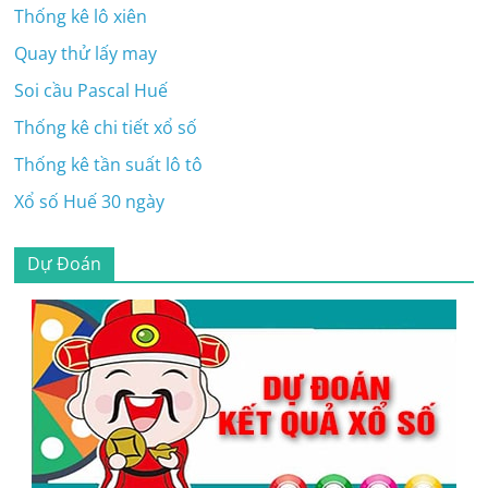
Thống kê lô xiên
Quay thử lấy may
Soi cầu Pascal Huế
Thống kê chi tiết xổ số
Thống kê tần suất lô tô
Xổ số Huế 30 ngày
Dự Đoán