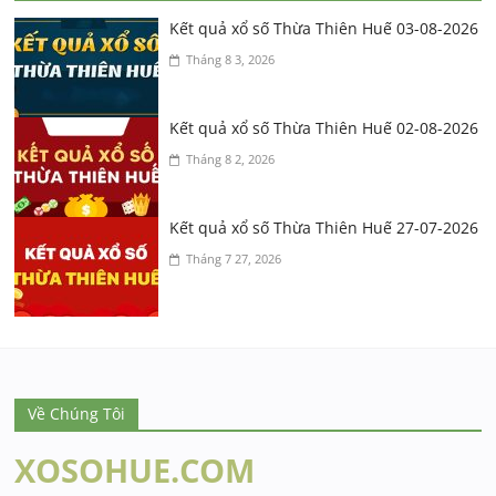
Kết quả xổ số Thừa Thiên Huế 03-08-2026
Tháng 8 3, 2026
Kết quả xổ số Thừa Thiên Huế 02-08-2026
Tháng 8 2, 2026
Kết quả xổ số Thừa Thiên Huế 27-07-2026
Tháng 7 27, 2026
Về Chúng Tôi
XOSOHUE.COM