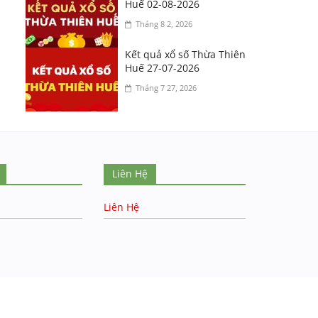
Huế 02-08-2026
Tháng 8 2, 2026
Kết quả xổ số Thừa Thiên
Huế 27-07-2026
Tháng 7 27, 2026
Liên Hệ
Liên Hệ